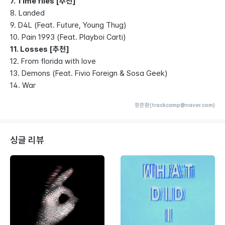
7. TIme files [추천]
8. Landed
9. D4L (Feat. Future, Young Thug)
10. Pain 1993 (Feat. Playboi Carti)
11. Losses [추천]
12. From florida with love
13. Demons (Feat. Fivio Foreign & Sosa Geek)
14. War
장준환(trackcamp@naver.com)
싱글 리뷰