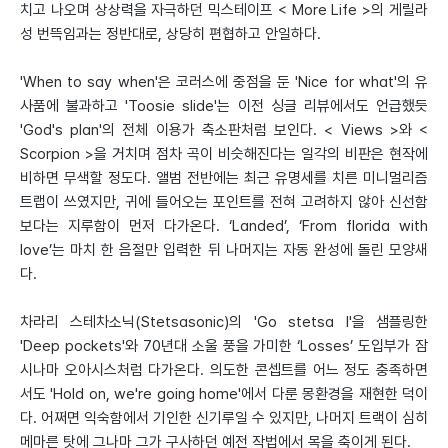
치고 나오며 상상력을 자극하던 믹스테이프 < More Life >의 게릴라
성 번뜩임과는 정반대로, 상당히 편협하고 안일하다.
'When to say when'은 코러스에 중점을 둔 'Nice for what'의 유
사품에 불과하고 'Toosie slide'는 이전 싱글 리뷰에서도 언급했듯
'God's plan'의 전체 이용가 축소판처럼 보인다. < Views >와 <
Scorpion >을 거치며 점차 곡이 비슷해진다는 일각의 비판은 현작에
비하면 무색할 정도다. 앨범 전반에는 최근 유명세를 치른 미니멀리즘
트랩이 쓰였지만, 귀에 들어오는 포인트를 전혀 고려하지 않아 신선함
보다는 지루함이 먼저 다가온다. ‘Landed’, ‘From florida with
love’는 마치 한 음절만 입력한 뒤 나머지는 자동 완성에 돌린 모양새
다.
차라리 스테차소닉(Stetsasonic)의 'Go stetsa I'을 샘플링한
'Deep pockets'와 70년대 소울 풍을 가미한 ‘Losses’ 도입부가 잠
시나마 오아시스처럼 다가온다. 의도한 콘셉트를 어느 정도 충족하면
서도 'Hold on, we're going home'에서 다룬 몽환경을 재현한 덕이
다. 어쩌면 익숙함에서 기인한 신기루일 수 있지만, 나머지 트랙이 심히
메마른 탓에 그나마 그가 구사하던 예전 작법에서 목을 축이게 된다.