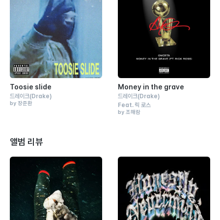
Toosie slide
Money in the grave
드레이크
(Drake)
드레이크
(Drake)
by 장준환
Feat.
릭 로스
by 조해람
앨범 리뷰