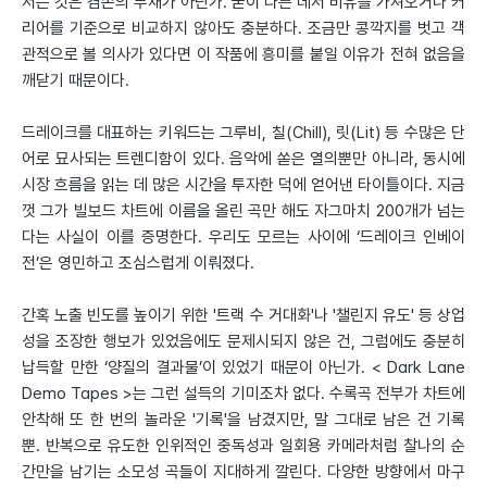
서는 것은 겸손의 부재가 아닌가. 굳이 다른 데서 비유를 가져오거나 커
리어를 기준으로 비교하지 않아도 충분하다. 조금만 콩깍지를 벗고 객
관적으로 볼 의사가 있다면 이 작품에 흥미를 붙일 이유가 전혀 없음을
깨닫기 때문이다.
드레이크를 대표하는 키워드는 그루비, 칠(Chill), 릿(Lit) 등 수많은 단
어로 묘사되는 트렌디함이 있다. 음악에 쏟은 열의뿐만 아니라, 동시에
시장 흐름을 읽는 데 많은 시간을 투자한 덕에 얻어낸 타이틀이다. 지금
껏 그가 빌보드 차트에 이름을 올린 곡만 해도 자그마치 200개가 넘는
다는 사실이 이를 증명한다. 우리도 모르는 사이에 ‘드레이크 인베이
전’은 영민하고 조심스럽게 이뤄졌다.
간혹 노출 빈도를 높이기 위한 '트랙 수 거대화'나 '챌린지 유도' 등 상업
성을 조장한 행보가 있었음에도 문제시되지 않은 건, 그럼에도 충분히
납득할 만한 ‘양질의 결과물’이 있었기 때문이 아닌가. < Dark Lane
Demo Tapes >는 그런 설득의 기미조차 없다. 수록곡 전부가 차트에
안착해 또 한 번의 놀라운 '기록'을 남겼지만, 말 그대로 남은 건 기록
뿐. 반복으로 유도한 인위적인 중독성과 일회용 카메라처럼 찰나의 순
간만을 남기는 소모성 곡들이 지대하게 깔린다. 다양한 방향에서 마구