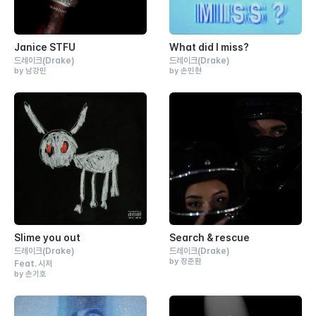
Janice STFU
What did I miss?
드레이크
(Drake)
드레이크
(Drake)
by 남강민
by 손민현
Slime you out
Search & rescue
드레이크
(Drake)
드레이크
(Drake)
by 장준환
Feat.
시저
by 손기호