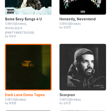
$ome $exy $ongs 4 U
Honestly, Nevermind
드레이크
(Drake)
드레이크
(Drake)
by 김호현
파티넥스트도어
(PARTYNEXTDOOR)
by 박승민
Dark Lane Demo Tapes
Scorpion
드레이크
(Drake)
드레이크
(Drake)
by 장준환
by 김도헌