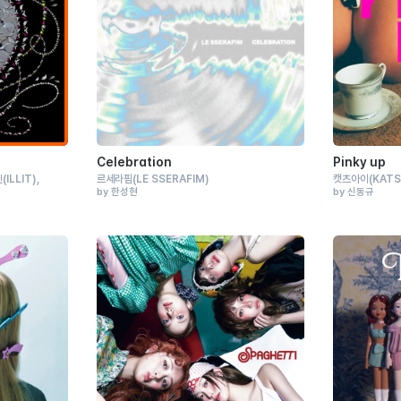
Celebration
Pinky up
릿
(ILLIT)
르세라핌
(LE SSERAFIM)
캣츠아이
(KATS
by 한성현
by 신동규