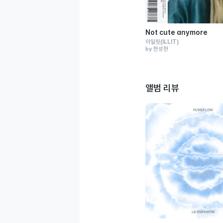
Not cute anymore
아일릿
(ILLIT)
by 한성현
앨범 리뷰