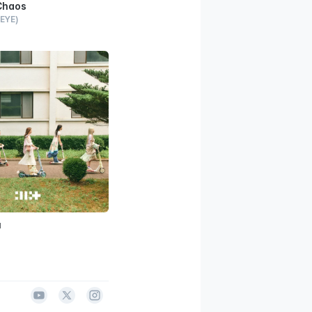
Chaos
EYE)
u