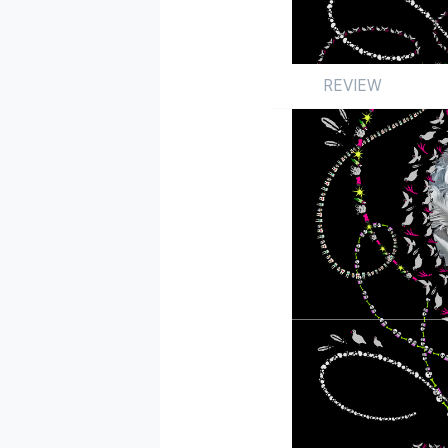
REVIEW
Review
싱글
국내
by 박승민
2026.06.25
사그라드는 불꽃에 부
‘
Pinky up
’을 통해 
성격을 띤다. 마찬가지