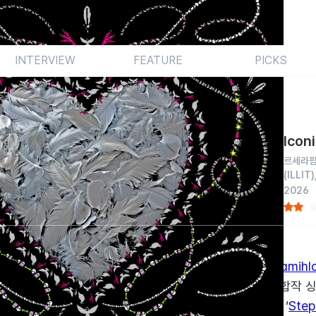
INTERVIEW
FEATURE
PICKS
Icon
르세라
(ILLIT)
2026
채질하는 격이다. 상반기 <
‘Pureflow’ Pt.1
>과 <
Mamihla
완성도와는 별개로 대중의 눈에 드는 데 성공한 세 그룹의 합작
로 대형 소속사가 애써 멤버들을 그러모았던 갓 더 비트 ‘
Step