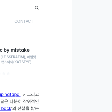
CONTACT
ic by mistake
핌
(LE SSERAFIM)
아일릿
캣츠아이
(KATSEYE)
pinatapai
> 그리고
 싱글은 다분히 작위적인
 back
’의 전철을 밟는