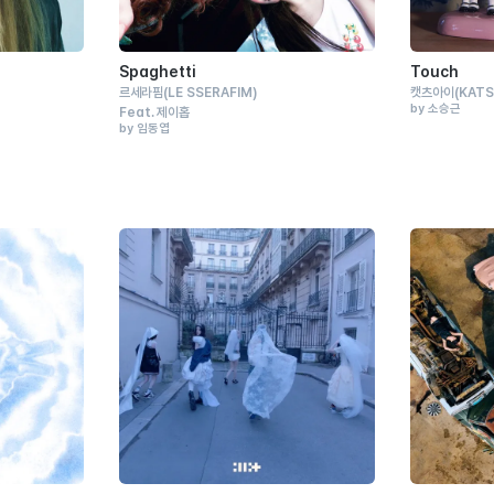
Spaghetti
Touch
르세라핌
(LE SSERAFIM)
캣츠아이
(KATS
by 소승근
Feat.
제이홉
by 임동엽