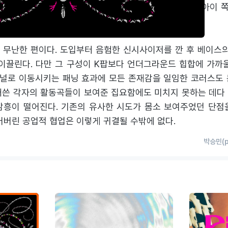
y’ 원작자 앨리스 롱위 가오의 참여에서 짐작할 수 있듯 캣츠아이
그리 밝지 않은 탓에 어중간한 결과물에 그친다.
 무난한 편이다. 도입부터 음험한 신시사이저를 깐 후 베이스의
 이끌린다. 다만 그 구성이 K팝보다 언더그라운드 힙합에 가까울
널로 이동시키는 패닝 효과에 모든 존재감을 일임한 코러스도 
애쓴 각자의 활동곡들이 보여준 집요함에도 미치지 못하는 데다 
감흥이 떨어진다. 기존의 유사한 시도가 몸소 보여주었던 단점
어버린 공업적 협업은 이렇게 귀결될 수밖에 없다.
박승민(p