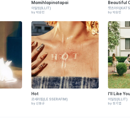
Mamihlapinatapai
Beautiful 
아일릿
(ILLIT)
캣츠아이
(KATS
by 박승민
by 박승민
Hot
I'll Like Yo
르세라핌
(LE SSERAFIM)
아일릿
(ILLIT)
by 신동규
by 정기엽