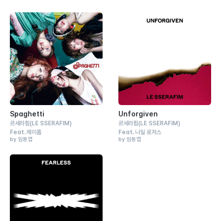
Spaghetti
Unforgiven
르세라핌
(LE SSERAFIM)
르세라핌
(LE SSERAFIM)
Feat.
제이홉
Feat.
나일 로저스
by 임동엽
by 임동엽