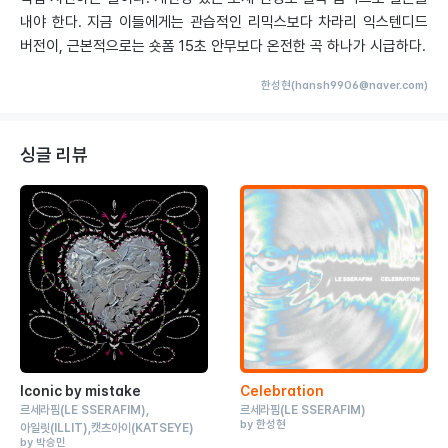
내야 한다. 지금 이들에게는 관습적인 리믹스보다 차라리 익스텐디드
버전이, 근본적으로는 숏폼 15초 안무보다 온전한 곡 하나가 시급하다.
한성현(hansh9906@naver.com)
싱글 리뷰
Iconic by mistake
Celebration
르세라핌
(LE SSERAFIM)
르세라핌
(LE SSERAFIM)
by 한성현
아일릿
(ILLIT)
캣츠아이
(KATSEYE)
by 박승민