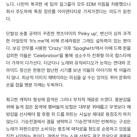
노다. 나란히 복귀한 세 팀의 걸그룹이 모두 EDM 리듬을 차용했으니
회사 주도하에 특정 장르를 아이덴티티로 가져가겠다는 의도가 읽힌
다.
단발성 숏폼 공략이 꾸준한 캣츠아이의 ‘Pinky up’, 변신이 심히 과격
한 아일릿의 ‘It’s me’에 비해 르세라핌은 그래도 설득력이 있는 편이
다. 보깅 안무를 사용한 ‘Crazy’ 이후 ‘Spaghetti’에서 아예 드랙 퀸을
섭외한 이들은 ‘Celebration’을 통해 성소수자 친화형 미국 팝스타에
더 가까이 다가선다. 더군다나 노래와 뮤직비디오가 논하는 연대와 프
라이드 정신은 한동안 험난한 시기를 보낸 이들의 이야기와 퍽 어울리
지 않나. 피상적 이미지 채택이라는 의심을 살 수는 있어도 퀴어 문화의
손을 잡을 명분 자체는 두둑하다.
확고한 캐릭터 형성에 음악은 그러나 부차적 재료로 쓰였다. 흥분감을
위해 높게 잡은 음역에 멤버들의 보컬은 대부분 위태롭고 무엇보다 해
방감을 선사해야 할 후렴 뒤 드롭 파트는 사실상 제대로 등장조차 하지
않는다. 기승전결에서 결을 생략하고 ‘기승전’까지만 반복하는 구성은
노래가 파편으로만 소비되는 풍조에 애처로울 정도로 순응하고 있음을
직접 시인하는 꼴이다. 개연성 있는 소재 선정도 결국 음악으로 결론을