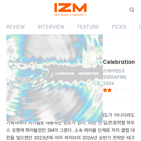
REVIEW
INTERVIEW
FEATURE
PICKS
Review
싱글
국내
Celebration
르세라핌
(LE
SSERAFIM)
2026
by 한성현
2026.05.07
복고 사랑이 유구한 JYP나 힙합을 근본에 둔 YG 정도가 아니더라도
기획사마다 시기별로 애용하는 장르가 있다. 10년 전 딥/트로피컬 하우
스 유행에 뛰어들었던 SM이 그랬다. 소속 레이블 단체로 저지 클럽 대
란을 일으켰던 2023년에 이어 하이브의 2026년 상반기 전략은 테크