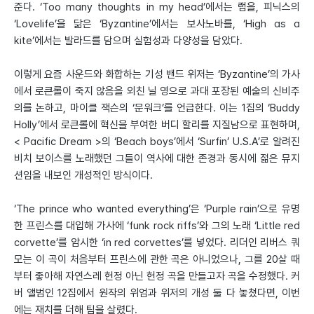
준다. ‘Too many thoughts in my head’에서는 랩을, 피닉스의
‘Lovelife’을 닮은 ‘Byzantine’에서는 보사노바를, ‘High as a
kite’에서는 발라드를 담으며 실험성과 다양성을 담았다.
이렇게 요즘 사운드와 화합하는 기성 밴드 위저는 ‘Byzantine’의 가사
에서 로큰롤이 죽지 않음을 외친 닐 영으로 과대 포장된 예술의 신비주
의를 논하고, 마이클 잭슨의 ‘문워크’를 언급한다. 이는 1집의 ‘Buddy
Holly’에서 로큰롤에 혁신을 부여한 버디 할리를 지질남으로 표현하며,
< Pacific Dream >의 ‘Beach boys’에서 ‘Surfin’ U.S.A’로 알려진
비치 보이스를 노래했던 그들이 역사에 대한 존경과 동시에 젊은 뮤지
션임을 내보인 개성적인 방식이다.
‘The prince who wanted everything’은 ‘Purple rain’으로 유명
한 프린스를 대입해 가사에 ‘funk rock riffs’와 그의 노래 ‘Little red
corvette’를 암시한 ‘in red corvettes’를 넣었다. 리더인 리버스 쿼
모는 이 곡이 처음부터 프린스에 관한 곡은 아니었으나, 그를 20살 때
부터 좋아해 자연스레 헌정 아닌 헌정 곡을 만들고자 곡을 수정했다. 커
버 앨범인 12집에서 원작의 위엄과 위저의 개성 둘 다 놓쳤다면, 이번
에는 재치를 더해 팀을 살렸다.