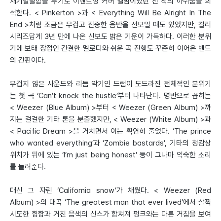
재기발랄함을 무기로 이벤트성 커버 앨범이었던 전 작의 아쉬움을 희
석한다. < Pinkerton >과 < Everything Will Be Alright In The
End >처럼 조금은 무겁고 진중한 음반을 선보일 때도 있었지만, 컬러
시리즈답게 3년 만에 나온 신보도 밝은 기운이 가득하다. 이러한 분위
기에 보태 장점인 간결한 멜로디와 쉬운 곡 진행도 꾸준히 이어온 밴드
의 간판이다.
무겁지 않은 사운드와 리듬 악기인 드럼이 도드라진 전체적인 분위기
는 첫 곡 ‘Can’t knock the hustle’부터 나타난다. 명반으로 꼽히는
< Weezer (Blue Album) >부터 < Weezer (Green Album) >까
지는 걸걸한 기타 톤을 분출했지만, < Weezer (White Album) >과
< Pacific Dream >을 거치면서 이는 확연히 줄었다. ‘The prince
who wanted everything’과 ‘Zombie bastards’, 기타의 청감상
위치가 뒤에 있는 ‘I’m just being honest’ 등이 그나마 익숙한 소리
를 들려준다.
대신 그 자린 ‘California snow’가 채웠다. < Weezer (Red
Album) >의 대곡 ‘The greatest man that ever lived’에서 살짝
시도한 힙합과 거친 음색의 신스가 합쳐져 펑크와는 다른 거침을 보여