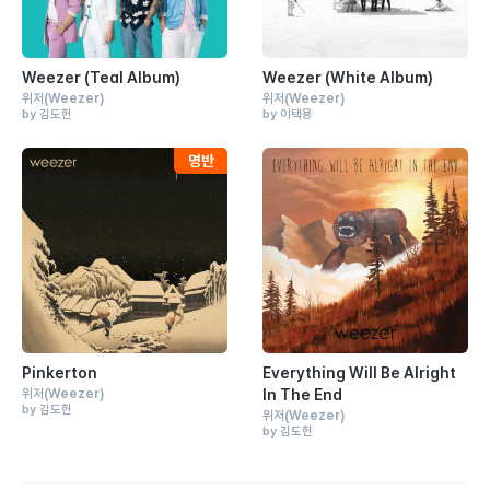
Weezer (Teal Album)
Weezer (White Album)
위저
(Weezer)
위저
(Weezer)
by 김도헌
by 이택용
Pinkerton
Everything Will Be Alright
위저
(Weezer)
In The End
by 김도헌
위저
(Weezer)
by 김도헌