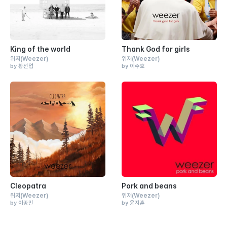
King of the world
Thank God for girls
위저
(Weezer)
위저
(Weezer)
by 황선업
by 이수호
Cleopatra
Pork and beans
위저
(Weezer)
위저
(Weezer)
by 이종민
by 윤지훈