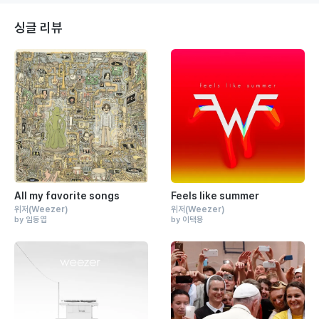
싱글 리뷰
All my favorite songs
Feels like summer
위저
(Weezer)
위저
(Weezer)
by 임동엽
by 이택용