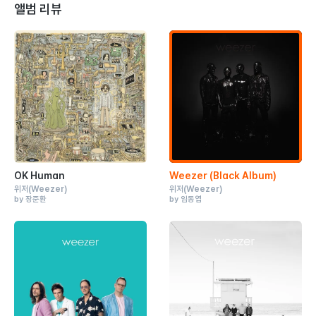
앨범 리뷰
OK Human
Weezer (Black Album)
위저
(Weezer)
위저
(Weezer)
by 장준환
by 임동엽