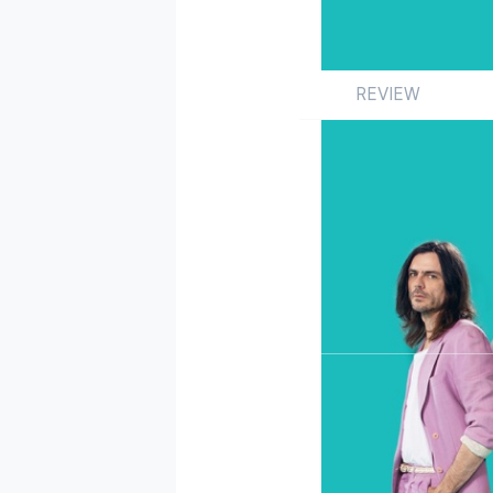
REVIEW
Review
앨범
해외
by 김도헌
2019.02.01
죽은 공명은 산 중달을 
묘한 이야기(Strang
만에 미디어의 주목을 