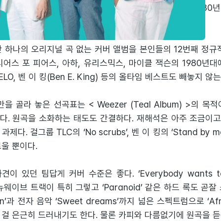
ream >의 참패로 어두운 미래가 드리운 얼터너티브 노장을 198
 하나의 오리지널 곡 없는 커버 앨범을 본인들의 12번째 정규
어스 포 피어스, 아하, 유리스믹스, 마이클 잭슨의 1980년
LO, 벤 이 킹(Ben E. King) 등의 올타임 베스트도 빼놓지 않는
 골라 놓은 선곡표는 < Weezer (Teal Album) >의 목
다. 원곡을 소화하는 태도도 간결하다. 재해석은 아주 조금이
다. 걸그룹 TLC의 ‘No scrubs’, 벤 이 킹의 ‘Stand by
울 뿐이다.
 있던 팀답게 커버 수준은 좋다. ‘Everybody wants to ru
같은 뉴웨이브 트랙이 특히 그렇고 ‘Paranoid’ 같은 하드 록도 곧
 jean’과 전자 음악 ‘Sweet dreams’까지 넓은 스펙트럼으로 ‘A
걸 은근히 드러내기도 한다. 물론 카피와 다름없기에 원곡을 듣