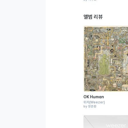
앨범 리뷰
OK Human
위저
(Weezer)
by 장준환