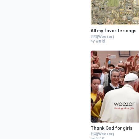
All my favorite songs
위저
(Weezer)
by 임동엽
Thank God for girls
위저
(Weezer)
by 이수호