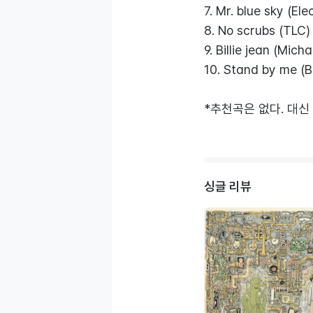
7. Mr. blue sky (El
8. No scrubs (TLC)
9. Billie jean (Mich
10. Stand by me (B
*추천곡은 없다. 대
싱글 리뷰