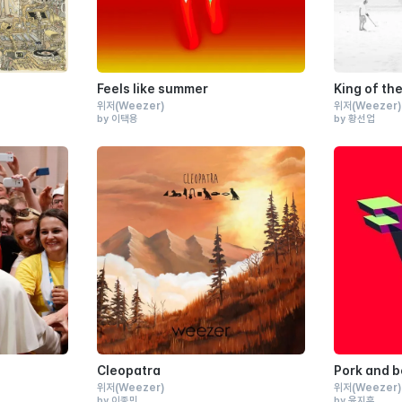
Feels like summer
King of th
위저
(Weezer)
위저
(Weezer)
by 이택용
by 황선업
Cleopatra
Pork and 
위저
(Weezer)
위저
(Weezer)
by 이종민
by 윤지훈