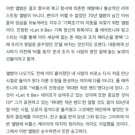
이번 앨범은 결코 향수와 복고 정서에 의존한 재발매나 통상적인 리마
스트링 앨범이 아니다. 변이가 어쩔 수 없었던 70년 앨범이 남긴 아쉬
움의 앙금을 뒤늦게라도 지우고 '기획초기'의 의중을 되찾기 위한 앨범
이다. 진정한 <Let It Be> 기획 정신의 회복이다. 폴 매카트니와 링고
스타는 이를 통해 이미 세상에 없는 존 레논과 조지 해리슨을 향해 '그
때 우리가 정말로 꿈꾸었던 것'을 바치는 것인지도 모른다. 대중에게 선
사하기 이전에 '비틀 동지' 존과 조지 두 사람의 영전 앞에 놓는 늦깎이
선물이라고 할까.
앨범이 나오기도 전에 이미 흩어졌던 네 사람이 비로소 다시 처음 만난
시절로 돌아가 못다 이룬 우정을 완성하는 의미에 다름 아니다. 폴 매카
트니의 감회. “비틀스의 진정성은 '위대한 작은 밴드'였다는데 있다. 그
것이 <Let It Be> 테이프가 보여주고 있는 것이며 또한 중요한 것이
다!” 그가 표현하고 있는 '위대한 작은 밴드'란 말할 것도 없이 50년대
말 어린 시절, 오로지 음악으로 즐거웠고 그것에만 매진하며 쌓았던 우
정의 결집체를 가리킨다. 친구 둘을 먼저 보낸 그와 링고는 그리하여 이
번 앨범에 비틀스 캐리어의 마지막 정리라는 의미도 이입했을 것이다.
그래서 이번 앨범은 순수하면서 또한 숭고하다.