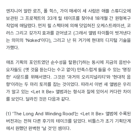
엔지니어 알란 로즈, 폴 힉스, 가이 매세이 세 사람은 애플 스튜디오에
보관된 그 프로젝트의 33개 릴 테이프를 찾아내 18개월 간 원형복구
작업에 매달렸다. 먼저 필 스펙터에 의해 덧입혀진 오케스트레이션, 코
러스 그리고 갖가지 효과를 걷어냈고 (그래서 앨범 타이틀이 벗겨낸다
는 의미의 'Naked'이다), 그리고 난 뒤 거기에 현대의 디지털 기술을
가했다.
애초 기획의 포인트였던 순수성을 탈환(?)하는 동시에 지금의 음반수
요자들도 (옛 것을 듣는다는 수고 없이) 만족스럽게 들을 수 있는 '명징
한' 사운드를 위해서였다. 그것은 '과거의 오리지널리티'와 '현대적 음
향'이라는 두 마리 토끼를 잡는 것이었다. 따라서 이번 새 앨범은 우리
가 알고 있는 <Let It Be> 앨범과는 형식과 질에 있어서 커다란 차이
를 보인다. 달라진 것은 다음과 같다.
⑴ 'The Long And Winding Road'는 <Let It Be> 앨범에 수록된
버전과는 전혀 다른 후기의 테이크를 담았다. 비틀스가 초기 기획단계
에서 원했던 완벽한 '날 것'인 셈이다.