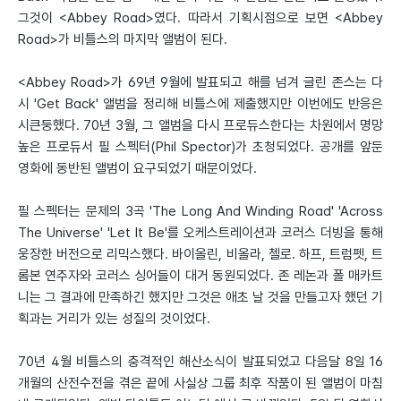
그것이 <Abbey Road>였다. 따라서 기획시점으로 보면 <Abbey
Road>가 비틀스의 마지막 앨범이 된다.
<Abbey Road>가 69년 9월에 발표되고 해를 넘겨 글린 존스는 다
시 'Get Back' 앨범을 정리해 비틀스에 제출했지만 이번에도 반응은
시큰둥했다. 70년 3월, 그 앨범을 다시 프로듀스한다는 차원에서 명망
높은 프로듀서 필 스펙터(Phil Spector)가 초청되었다. 공개를 앞둔
영화에 동반된 앨범이 요구되었기 때문이었다.
필 스펙터는 문제의 3곡 'The Long And Winding Road' 'Across
The Universe' 'Let It Be'를 오케스트레이션과 코러스 더빙을 통해
웅장한 버전으로 리믹스했다. 바이올린, 비올라, 첼로. 하프, 트럼펫, 트
롬본 연주자와 코러스 싱어들이 대거 동원되었다. 존 레논과 폴 매카트
니는 그 결과에 만족하긴 했지만 그것은 애초 날 것을 만들고자 했던 기
획과는 거리가 있는 성질의 것이었다.
70년 4월 비틀스의 충격적인 해산소식이 발표되었고 다음달 8일 16
개월의 산전수전을 겪은 끝에 사실상 그룹 최후 작품이 된 앨범이 마침