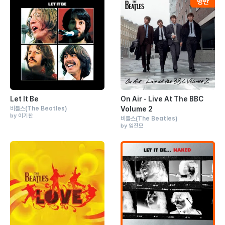
Let It Be
On Air - Live At The BBC
비틀스
(The Beatles)
Volume 2
by 이기찬
비틀스
(The Beatles)
by 임진모