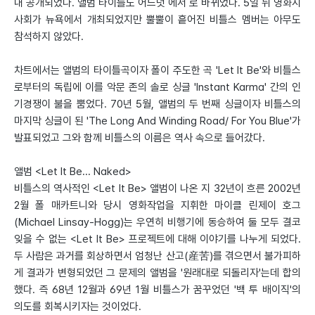
내 공개되었다. 앨범 타이틀도 어느덧 에서 로 바뀌었다. 5일 뒤 영화시
사회가 뉴욕에서 개최되었지만 뿔뿔이 흩어진 비틀스 멤버는 아무도
참석하지 않았다.
차트에서는 앨범의 타이틀곡이자 폴이 주도한 곡 'Let It Be'와 비틀스
로부터의 독립에 이를 악문 존의 솔로 싱글 'Instant Karma' 간의 인
기경쟁이 불을 뿜었다. 70년 5월, 앨범의 두 번째 싱글이자 비틀스의
마지막 싱글이 된 'The Long And Winding Road/ For You Blue'가
발표되었고 그와 함께 비틀스의 이름은 역사 속으로 들어갔다.
앨범 <Let It Be... Naked>
비틀스의 역사적인 <Let It Be> 앨범이 나온 지 32년이 흐른 2002년
2월 폴 매카트니와 당시 영화작업을 지휘한 마이클 린제이 호그
(Michael Linsay-Hogg)는 우연히 비행기에 동승하여 둘 모두 결코
잊을 수 없는 <Let It Be> 프로젝트에 대해 이야기를 나누게 되었다.
두 사람은 과거를 회상하면서 엄청난 산고(産苦)를 겪으면서 불가피하
게 결과가 변형되었던 그 문제의 앨범을 '원래대로 되돌리자'는데 합의
했다. 즉 68년 12월과 69년 1월 비틀스가 꿈꾸었던 '백 투 배이직'의
의도를 회복시키자는 것이었다.