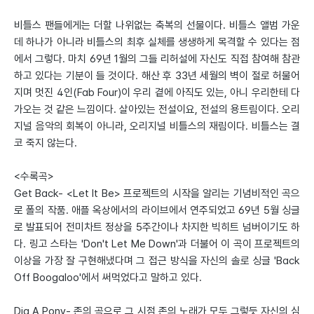
비틀스 팬들에게는 더할 나위없는 축복의 선물이다. 비틀스 앨범 가운
데 하나가 아니라 비틀스의 최후 실체를 생생하게 목격할 수 있다는 점
에서 그렇다. 마치 69년 1월의 그들 리허설에 자신도 직접 참여해 참관
하고 있다는 기분이 들 것이다. 해산 후 33년 세월의 벽이 절로 허물어
지며 멋진 4인(Fab Four)이 우리 곁에 아직도 있는, 아니 우리한테 다
가오는 것 같은 느낌이다. 살아있는 전설이요, 전설의 용트림이다. 오리
지널 음악의 회복이 아니라, 오리지널 비틀스의 재림이다. 비틀스는 결
코 죽지 않는다.
<수록곡>
Get Back- <Let It Be> 프로젝트의 시작을 알리는 기념비적인 곡으
로 폴의 작품. 애플 옥상에서의 라이브에서 연주되었고 69년 5월 싱글
로 발표되어 전미차트 정상을 5주간이나 차지한 빅히트 넘버이기도 하
다. 링고 스타는 'Don't Let Me Down'과 더불어 이 곡이 프로젝트의
이상을 가장 잘 구현해냈다며 그 접근 방식을 자신의 솔로 싱글 'Back
Off Boogaloo'에서 써먹었다고 말하고 있다.
Dig A Pony- 존의 곡으로 그 시점 존의 노래가 모두 그렇듯 자신의 심