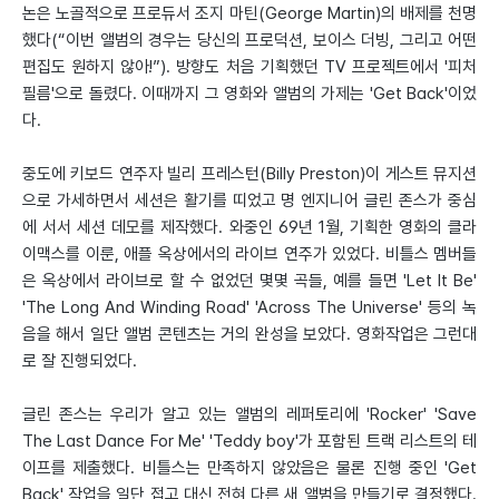
논은 노골적으로 프로듀서 조지 마틴(George Martin)의 배제를 천명
했다(“이번 앨범의 경우는 당신의 프로덕션, 보이스 더빙, 그리고 어떤
편집도 원하지 않아!”). 방향도 처음 기획했던 TV 프로젝트에서 '피처
필름'으로 돌렸다. 이때까지 그 영화와 앨범의 가제는 'Get Back'이었
다.
중도에 키보드 연주자 빌리 프레스턴(Billy Preston)이 게스트 뮤지션
으로 가세하면서 세션은 활기를 띠었고 명 엔지니어 글린 존스가 중심
에 서서 세션 데모를 제작했다. 와중인 69년 1월, 기획한 영화의 클라
이맥스를 이룬, 애플 옥상에서의 라이브 연주가 있었다. 비틀스 멤버들
은 옥상에서 라이브로 할 수 없었던 몇몇 곡들, 예를 들면 'Let It Be'
'The Long And Winding Road' 'Across The Universe' 등의 녹
음을 해서 일단 앨범 콘텐츠는 거의 완성을 보았다. 영화작업은 그런대
로 잘 진행되었다.
글린 존스는 우리가 알고 있는 앨범의 레퍼토리에 'Rocker' 'Save
The Last Dance For Me' 'Teddy boy'가 포함된 트랙 리스트의 테
이프를 제출했다. 비틀스는 만족하지 않았음은 물론 진행 중인 'Get
Back' 작업을 일단 접고 대신 전혀 다른 새 앨범을 만들기로 결정했다.