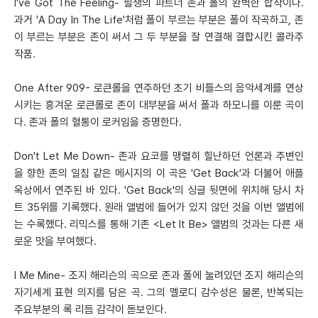
I've Got The Feeling- 필생의 파트너 존과 폴의 완벽한 합작이다.
과거 'A Day In The Life'처럼 폴이 부르는 부분은 폴이 작곡하고, 존
이 부르는 부분은 존이 써서 그 두 부분을 잘 연결해 결합시킨 콜라주
작품.
One After 909- 로큰롤을 연주하던 초기 비틀스의 음악세계를 연상
시키는 흥겨운 로큰롤로 존이 대부분을 써서 폴과 하모니를 이룬 곡이
다. 존과 폴의 혈통이 로커임을 증명한다.
Don't Let Me Down- 존과 요코를 맹렬히 힐난하던 언론과 주변인
을 향한 존의 일침 같은 메시지의 이 곡은 'Get Back'과 더불어 애플
옥상에서 연주된 바 있다. 'Get Back'의 싱글 뒷면에 위치해 당시 차
트 35위를 기록했다. 원래 앨범에 들어가 있지 않던 것을 이번 앨범에
는 수록했다. 리믹스를 통해 기존 <Let It Be> 앨범의 것과는 다른 새
로운 맛을 부여했다.
I Me Mine- 조지 해리슨의 곡으로 존과 폴에 눌려있던 조지 해리슨의
자기세계 표현 의지를 담은 곡. 그의 멜로디 감수성은 물론, 반복되는
주요부분의 록 리듬 감각이 돋보인다.