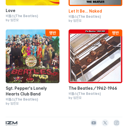
Love
Let It Be... Naked
비틀스
(The Beatles)
비틀스
(The Beatles)
by 임진모
by 임진모
Sgt. Pepper's Lonely
The Beatles／1962-1966
Hearts Club Band
비틀스
(The Beatles)
by 임진모
비틀스
(The Beatles)
by 임진모