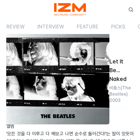
REVIEW
INTERVIEW
FEATURE
PICKS
Review
앨범
해외
Let It
Be...
Naked
비틀스
(The
Beatles)
2003
by 임진모
2003.11.01
앨범
'모든 것을 다 이루고 다 해보고 나면 순수로 돌아간다!'는 말이 있듯이