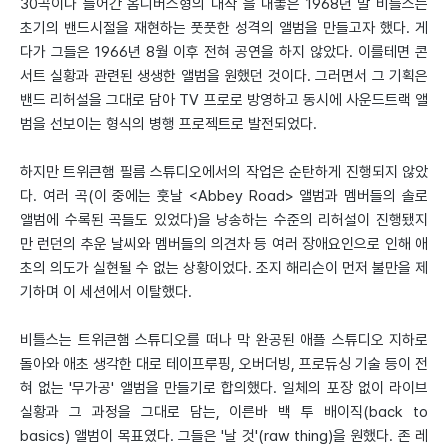
30곡이나 들어간 옴니버스형의 대작 을 내놓은 1968년 말 비틀스는
초기의 밴드시절을 재현하는 풋풋한 성격의 앨범을 만들고자 했다. 게
다가 그들은 1966년 8월 이후 전혀 공연을 하지 않았다. 이를테면 콘
서트 실황과 관련된 생생한 앨범을 원했던 것이다. 그러면서 그 기획은
밴드 리허설을 그대로 담아 TV 프로로 방영하고 동시에 사운드트랙 앨
범을 선보이는 형식의 병행 프로젝트로 발전되었다.
하지만 트위큰햄 필름 스튜디오에서의 작업은 순탄하게 진행되지 않았
다. 여러 곡(이 중에는 훗날 <Abbey Road> 앨범과 멤버들의 솔로
앨범에 수록된 곡들도 있었다)을 낭송하는 수준의 리허설이 진행됐지
만 런던의 추운 날씨와 멤버들의 의견차 등 여러 장애요인으로 인해 애
초의 의도가 실현될 수 없는 상황이었다. 조지 해리슨이 먼저 불만을 제
기하며 이 세션에서 이탈했다.
비틀스는 트위큰햄 스튜디오를 떠나 막 완공된 애플 스튜디오 지하로
돌아와 애초 생각한 대로 테이프루핑, 오버더빙, 프로듀싱 기술 등이 전
혀 없는 '무가공' 앨범을 만들기로 합의했다. 일체의 포장 없이 라이브
실황과 그 과정을 그대로 담는, 이른바 백 투 배이직(back to
basics) 앨범이 목표였다. 그들은 '날 것'(raw thing)을 원했다. 존 레