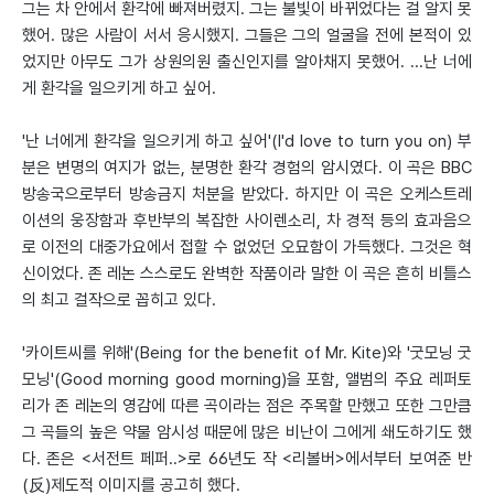
그는 차 안에서 환각에 빠져버렸지. 그는 불빛이 바뀌었다는 걸 알지 못
했어. 많은 사람이 서서 응시했지. 그들은 그의 얼굴을 전에 본적이 있
었지만 아무도 그가 상원의원 출신인지를 알아채지 못했어. ...난 너에
게 환각을 일으키게 하고 싶어.
'난 너에게 환각을 일으키게 하고 싶어'(I'd love to turn you on) 부
분은 변명의 여지가 없는, 분명한 환각 경험의 암시였다. 이 곡은 BBC
방송국으로부터 방송금지 처분을 받았다. 하지만 이 곡은 오케스트레
이션의 웅장함과 후반부의 복잡한 사이렌소리, 차 경적 등의 효과음으
로 이전의 대중가요에서 접할 수 없었던 오묘함이 가득했다. 그것은 혁
신이었다. 존 레논 스스로도 완벽한 작품이라 말한 이 곡은 흔히 비틀스
의 최고 걸작으로 꼽히고 있다.
'카이트씨를 위해'(Being for the benefit of Mr. Kite)와 '굿모닝 굿
모닝'(Good morning good morning)을 포함, 앨범의 주요 레퍼토
리가 존 레논의 영감에 따른 곡이라는 점은 주목할 만했고 또한 그만큼
그 곡들의 높은 약물 암시성 때문에 많은 비난이 그에게 쇄도하기도 했
다. 존은 <서전트 페퍼..>로 66년도 작 <리볼버>에서부터 보여준 반
(反)제도적 이미지를 공고히 했다.