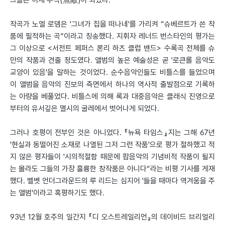
그들은 이제 무적(無敵)이 되었다.
작곡가 노엘 로뎀은 '그녀가 집을 떠나네'를 가리켜 “슈베르트가 쓴 작
품에 필적하는 곡”이라고 칭송했다. 지휘자 레너드 번스타인의 평가는
그 이상으로 <서전트 페퍼스 론리 하츠 클럽 밴드> 수록곡 전체를 슈
만의 작품과 견줄 정도였다. 앨범의 높은 예술성은 곧 '로큰롤 음악도
교양이 있음'을 말하는 것이었다. 순수음악인들도 비틀스를 들었으며
이 앨범을 음악의 진보의 측면에서 하나의 역사적 출발점으로 기록하
는 아량을 베풀었다. 비틀스에 의해 록과 대중음악은 클래식 진영으로
부터의 유서깊은 멸시의 굴레에서 벗어나게 되었다.
그러나 호평이 전부인 것은 아니었다. 『뉴욕 타임스』지는 그해 67년
'현실과 동떨어진 소재로 나열된 그저 그런 작품'으로 평가 절하했고 적
지 않은 평자들이 '시의적절함 때문에 팝음악의 기념비적 작품이 될지
는 몰라도 그들의 가장 훌륭한 창작품은 아니다“라는 비평 기사를 게재
했다. 벨벳 언더그라운드의 루 리드는 심지어 '들을 때마다 역겨움을 주
는 앨범'이라고 혹평하기도 했다.
93년 12월 호주의 일간지 『디 오스트레일리언』의 데이비드 브리얼리