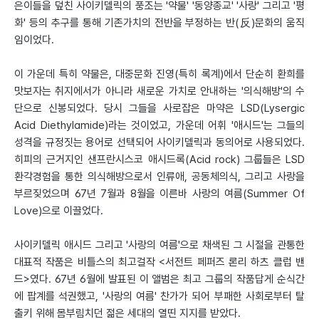
은이들을 덮친 사이키델릭의 풍조는 '약물' '동양종교' '사랑' 그리고 '평
화' 등의 추구를 통해 기존가치의 전반을 부정하는 반(反)문화의 움직
임이었다.
이 가운데 특히 약물은, 대중문화 진영(특히 록계)에서 단순히 환희를
맛보자는 취지에서가 아니라 새로운 가치로 안내하는 '의식해방'의 수
단으로 신봉되었다. 당시 그들을 사로잡은 마약은 LSD(Lysergic
Acid Diethylamide)라는 것이었고, 가운데 어휘 '애시드'는 그들의
성격을 규정짓는 용어로 선택되어 사이키델릭과 동의어로 사용되었다.
히피의 근거지인 샌프란시스코 애시드록(Acid rock) 그룹들은 LSD
환각경험을 통한 의식해방으로서 인류애, 공동체의식, 그리고 사랑을
부르짖었으며 67년 7월과 8월을 이른바 사랑의 여름(Summer Of
Love)으로 이끌었다.
사이키델릭 애시드 그리고 '사랑의 여름'으로 채색된 그 시절을 관통한
대표적 작품은 비틀스의 최고걸작 <서전트 페퍼즈 론리 하츠 클럽 밴
드>였다. 67년 6월에 발표된 이 앨범은 최고 그룹의 작품답게 순식간
에 팝계를 석권했고, '사랑의 여름' 찬가가 되어 부패한 사회로부터 탈
출키 위해 몸부림치던 젊은 세대의 열띤 지지를 받았다.