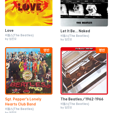
Love
Let It Be... Naked
비틀스
(The Beatles)
비틀스
(The Beatles)
by 임진모
by 임진모
Sgt. Pepper's Lonely
The Beatles／1962-1966
Hearts Club Band
비틀스
(The Beatles)
by 임진모
비틀스
(The Beatles)
by 임진모