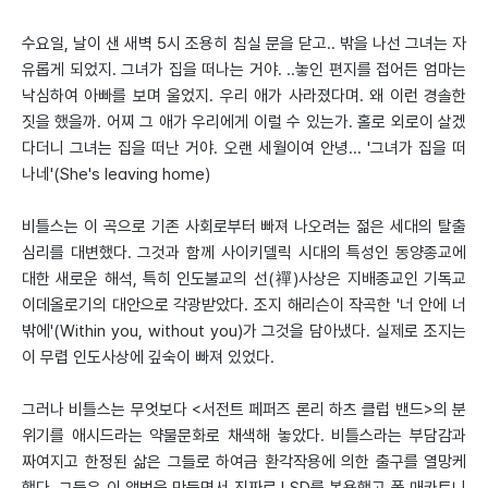
수요일, 날이 샌 새벽 5시 조용히 침실 문을 닫고.. 밖을 나선 그녀는 자
유롭게 되었지. 그녀가 집을 떠나는 거야. ..놓인 편지를 접어든 엄마는
낙심하여 아빠를 보며 울었지. 우리 애가 사라졌다며. 왜 이런 경솔한
짓을 했을까. 어찌 그 애가 우리에게 이럴 수 있는가. 홀로 외로이 살겠
다더니 그녀는 집을 떠난 거야. 오랜 세월이여 안녕... '그녀가 집을 떠
나네'(She's leaving home)
비틀스는 이 곡으로 기존 사회로부터 빠져 나오려는 젊은 세대의 탈출
심리를 대변했다. 그것과 함께 사이키델릭 시대의 특성인 동양종교에
대한 새로운 해석, 특히 인도불교의 선(禪)사상은 지배종교인 기독교
이데올로기의 대안으로 각광받았다. 조지 해리슨이 작곡한 '너 안에 너
밖에'(Within you, without you)가 그것을 담아냈다. 실제로 조지는
이 무렵 인도사상에 깊숙이 빠져 있었다.
그러나 비틀스는 무엇보다 <서전트 페퍼즈 론리 하츠 클럽 밴드>의 분
위기를 애시드라는 약물문화로 채색해 놓았다. 비틀스라는 부담감과
짜여지고 한정된 삶은 그들로 하여금 환각작용에 의한 출구를 열망케