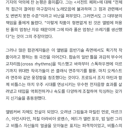
기자의 악의에 찬 논평은 흥미롭다. 그는 <서전트 페퍼>에 대해 “전체
적 접근이 결여된 마구잡이식 노래모음에 불과하며 그 점과 관련해서
도 변변치 못한 수준”이라고 비난을 퍼부었다. 그러면서도 그 대부분의
책임을 폴에게 돌렸다. “이렇게 작품이 형편없게 된 것은 앨범에 허용
된 폴의 엄청난 자유 때문이며 그에 따라 폴은 엄청난 쓰레기를 생산했
다”는 것이 그의 주장이었다.
그러나 많은 팝관계자들은 이 앨범을 음반기술 측면에서도 획기적 작
품이라고 평하는 등 극찬을 이어간다. 팝송의 일반 틀을 과감히 부수어
교차리듬(cross rhythms)을 믹스했고 바하부터 스톡하우젠에 이르
기까지 위대한 작곡가들이 쓴 클래식 연주악기를 활용. 마치 오케스트
라 연주와 같은 웅장함을 창조했다는 것이다. 프로듀서 조지 마틴과 함
께 비틀스는 마치 우주 시대를 연상시키는 무수한 전자음향 효과를 살
려냈고 테입을 역회전하거나 속도를 다양하게 조절하여 믹싱하는 갖가
지 신기술을 총동원했다.
앨범커버 자체도 전설이 되었다. 오려낸 그림들과 마릴린 먼로, 마르크
스, 아인시타인, 처칠 아라비아 로렌스, 에드가 앨런 포우, 밥 딜런 그리
고 비틀스 자신들의 얼굴을 모아놓은 표지는 파격적이었고, 비틀스의