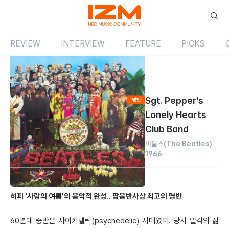
REVIEW
INTERVIEW
FEATURE
PICKS
Review
앨범
해외
Sgt. Pepper's
Lonely Hearts
Club Band
비틀스
(The Beatles)
1966
by 임진모
2001.02.01
히피 '사랑의 여름'의 음악적 완성.. 팝음반사상 최고의 명반
60년대 중반은 사이키델릭(psychedelic) 시대였다. 당시 일각의 젊