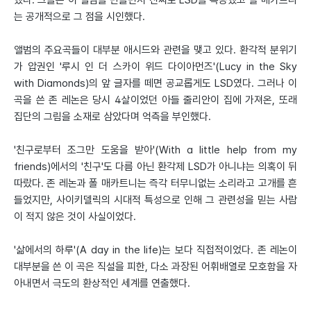
했다. 그들은 이 앨범을 만들면서 진짜로 LSD를 복용했고 폴 매카트니
는 공개적으로 그 점을 시인했다.
앨범의 주요곡들이 대부분 애시드와 관련을 맺고 있다. 환각적 분위기
가 압권인 '루시 인 더 스카이 위드 다이아먼즈'(Lucy in the Sky
with Diamonds)의 앞 글자를 떼면 공교롭게도 LSD였다. 그러나 이
곡을 쓴 존 레논은 당시 4살이었던 아들 줄리안이 집에 가져온, 또래
집단의 그림을 소재로 삼았다며 억측을 부인했다.
'친구로부터 조그만 도움을 받아'(With a little help from my
friends)에서의 '친구'도 다름 아닌 환각제 LSD가 아니냐는 의혹이 뒤
따랐다. 존 레논과 폴 매카트니는 즉각 터무니없는 소리라고 고개를 흔
들었지만, 사이키델릭의 시대적 특성으로 인해 그 관련성을 믿는 사람
이 적지 않은 것이 사실이었다.
'삶에서의 하루'(A day in the life)는 보다 직접적이었다. 존 레논이
대부분을 쓴 이 곡은 직설을 피한, 다소 과장된 어휘배열로 모호함을 자
아내면서 극도의 환상적인 세계를 연출했다.