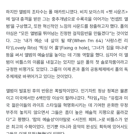
하지만 앨범의 조타수는 폴 매카트니였다. 비치 보이스의 <펫 사운즈>
에 일대 충격을 받은 그는 중추개념으로 수록곡을 이어가는 '컨셉트 앨
범'을 구상했고, 또한 혁신적인 느낌의 사운드를 창출하고자 했다. 폴의
야심은 “모든 앨범을 뛰어넘는 진정한 걸작음반을 만들겠다”는 것이었
다. 그는 '내가 예순 네 살이 될 때'(When I'm 64) '사랑스런 리
타'(Lovely Rita) '픽싱 어 홀'(Fixing a hole), '그녀가 집을 떠나네'
등을 써서 앨범의 예술성을 높이는 데 기둥 역할을 했다. 심지어 이 앨
범이 비틀스의 이름을 내걸고는 있지만 실은 폴의 첫 솔로작품이라고
규정한 비평가도 있었다. 그룹이 이제 존과 폴의 공동체제에서 폴의 독
주체제로 바뀌어가고 있다는 것이었다.
앨범이 발표된 후의 반응은 폭발적이었다. 인기차트 정상 정복은 물론
이고 미국에서만 6백만장 이상이 팔려나갔다. 『타임』지는 “유럽과 미
국 젊은이들의 라이프 스타일을 혁명화시키는 데 기여한 온화한 무정
부주의 놓치지 않으면서 그들은 좀더 높은 예술적 지평으로 올라갔
다”고 평했다. '팝의 예술성'이야말로 <서전트 페퍼..>로 비틀스가 얻
은 최고의 수확이었다. 인기뿐 아니라 음악의 완성도 획득에 있어서도