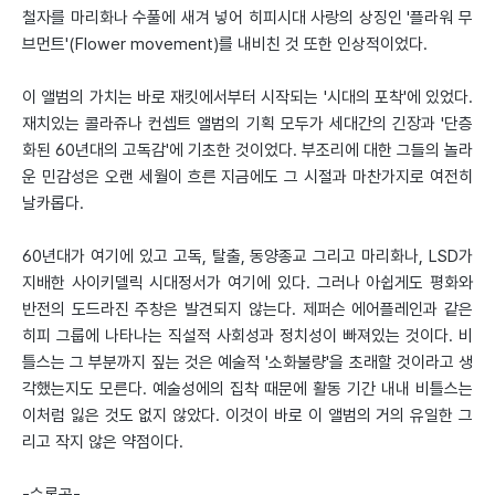
철자를 마리화나 수풀에 새겨 넣어 히피시대 사랑의 상징인 '플라워 무
브먼트'(Flower movement)를 내비친 것 또한 인상적이었다.
이 앨범의 가치는 바로 재킷에서부터 시작되는 '시대의 포착'에 있었다.
재치있는 콜라쥬나 컨셉트 앨범의 기획 모두가 세대간의 긴장과 '단층
화된 60년대의 고독감'에 기초한 것이었다. 부조리에 대한 그들의 놀라
운 민감성은 오랜 세월이 흐른 지금에도 그 시절과 마찬가지로 여전히
날카롭다.
60년대가 여기에 있고 고독, 탈출, 동양종교 그리고 마리화나, LSD가
지배한 사이키델릭 시대정서가 여기에 있다. 그러나 아쉽게도 평화와
반전의 도드라진 주창은 발견되지 않는다. 제퍼슨 에어플레인과 같은
히피 그룹에 나타나는 직설적 사회성과 정치성이 빠져있는 것이다. 비
틀스는 그 부분까지 짚는 것은 예술적 '소화불량'을 초래할 것이라고 생
각했는지도 모른다. 예술성에의 집착 때문에 활동 기간 내내 비틀스는
이처럼 잃은 것도 없지 않았다. 이것이 바로 이 앨범의 거의 유일한 그
리고 작지 않은 약점이다.