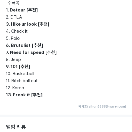
-수록곡-
1. Detour [추천]
2. DTLA
3. I like ur look [추천]
4. Check it
5. Polo
6. Brutalist [추천]
7. Need for speed [추천]
8. Jeep
9. 101 [추천]
10. Basketball
11. Bitch ball out
12. Korea
13. Freak it [추천]
박시훈(sihun6688@naver.com)
앨범 리뷰