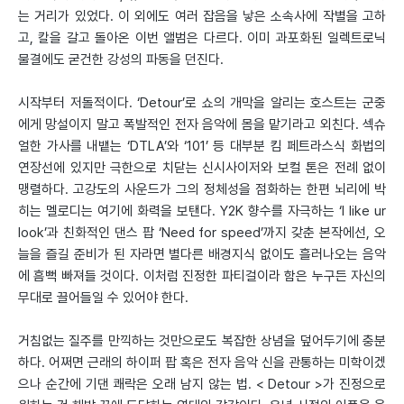
는 거리가 있었다. 이 외에도 여러 잡음을 낳은 소속사에 작별을 고하
고, 칼을 갈고 돌아온 이번 앨범은 다르다. 이미 과포화된 일렉트로닉
물결에도 굳건한 강성의 파동을 던진다.
시작부터 저돌적이다. ‘Detour’로 쇼의 개막을 알리는 호스트는 군중
에게 망설이지 말고 폭발적인 전자 음악에 몸을 맡기라고 외친다. 섹슈
얼한 가사를 내뱉는 ‘DTLA’와 ‘101’ 등 대부분 킴 페트라스식 화법의
연장선에 있지만 극한으로 치닫는 신시사이저와 보컬 톤은 전례 없이
맹렬하다. 고강도의 사운드가 그의 정체성을 점화하는 한편 뇌리에 박
히는 멜로디는 여기에 화력을 보탠다. Y2K 향수를 자극하는 ‘I like ur
look’과 친화적인 댄스 팝 ‘Need for speed’까지 갖춘 본작에선, 오
늘을 즐길 준비가 된 자라면 별다른 배경지식 없이도 흘러나오는 음악
에 흠뻑 빠져들 것이다. 이처럼 진정한 파티걸이라 함은 누구든 자신의
무대로 끌어들일 수 있어야 한다.
거침없는 질주를 만끽하는 것만으로도 복잡한 상념을 덮어두기에 충분
하다. 어쩌면 근래의 하이퍼 팝 혹은 전자 음악 신을 관통하는 미학이겠
으나 순간에 기댄 쾌락은 오래 남지 않는 법. < Detour >가 진정으로