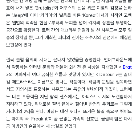
원하는 건 해방 끝에 도달하는 연대의 감각이다. 유년 시절의 아픔을 음
표에 새겨 넣은 ‘Brutalist’와 어쿠스틱 선율 위로 이별의 감정을 논하
는 ‘Jeep’에 이어 ‘커리어’의 발음을 비튼 ‘Korea’에서의 사적인 고백
은 앨범의 맥락을 현실로부터의 도피를 넘어 각자의 상흔을 투영하는
공간으로 확장한다. 트랙 간의 매끄러운 연결과 날 선 사운드는 모두 일
종의 장치일 뿐, 그가 개최한 파티의 진가는 소수자의 관점에서 채집한
보편성에 있다.
결국 클럽 음악의 시대는 끝나지 않았음을 증명한다. 언더그라운드에
서 약동하는 인터넷 문화와 더불어 2년 전 온 세상을 지배했던 <
Brat
>의 여파까지 여타 굵직한 흐름과 맞닿아 있지만 < Detour >는 끝내
킴 페트라스라는 이름으로 빛나는 작품이다. 작금의 문법을 접목하면
서도 자의식을 표출하는 사운드에는 특유의 반항아적 기질이, 그럼에
도 너른 포용력을 지닌 팝적 센스에서는 아티스트로서의 노련함마저
자리하고 있다. 위태로운 절벽 끝에서 찾아낸 반전의 우회로는 그렇게
커리어의 2막을 연다. 마침표 대신 또다시 뜨거운 불길 속으로 뛰어드
는 마지막 곡 ‘Freak it’이 곧 끝없는 가속의 신호탄. 클럽의 밤은 다시
금 이방인의 손끝에서 새 숨결을 얻었다.