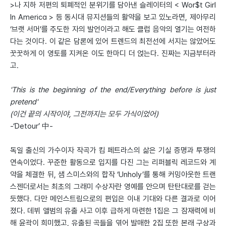
>나 지하 저편의 퇴폐적인 분위기를 담아낸 슬레이터의 < Wor$t Girl
In America > 등 동시대 뮤지션들의 활약을 보고 있노라면, 제아무리
‘브랫 서머’를 주도한 자의 발언이라고 해도 클럽 음악의 열기는 여전하
다는 것이다. 이 같은 담론에 있어 트렌드의 최전선에 서지는 않았어도
꿋꿋하게 이 영토를 지켜온 이도 한마디 더 얹는다. 진짜는 지금부터라
고.
'This is the beginning of the end/Everything before is just
pretend'
(이건 끝의 시작이야, 그전까지는 모두 가식이었어)
-‘Detour’ 中-
독일 출신의 가수이자 작곡가 킴 페트라스의 삶은 기실 증명과 투쟁의
연속이었다. 꾸준한 활동으로 입지를 다진 그는 리퍼블릭 레코드와 계
약을 체결한 뒤, 샘 스미스와의 합작 ‘Unholy’를 통해 커밍아웃한 트랜
스젠더로서는 최초의 그래미 수상자란 영예를 안으며 탄탄대로를 걷는
듯했다. 다만 메인스트림으로의 편입은 이내 기대와 다른 결과로 이어
졌다. 데뷔 앨범의 유출 사고 이후 급하게 마련한 1집은 그 잠재력에 비
해 윤곽이 희미했고, 유출된 곡들을 엮어 발매한 2집 또한 본래 구상과