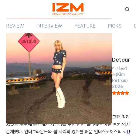
REVIEW
INTERVIEW
FEATURE
PICKS
Review
앨범
해외
Detour
킴 페트라
스
(Kim
Petras)
2026
by 박시훈
2026.06.22
‘댄스 플로어는 죽었다’며 ‘
Rock music
’으로 새 국면을 예고한 찰리
XCX의 행보에 음악계가 기대감을 보인 반면 일각에선 비판 여론 역시
존재했다. 언더그라운드와 팝 사이의 경계를 허문 언더스코어스의 <
U