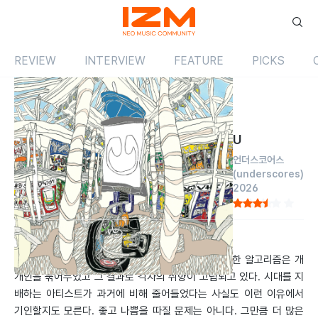
REVIEW
INTERVIEW
FEATURE
PICKS
Review
앨범
해외
U
언더스코어스
(underscores)
2026
by 이재훈
2026.05.04
모두를 만족시키기란 쉽지 않은 일이다. 고도로 성장한 알고리즘은 개
개인을 묶어두었고 그 결과로 각자의 취향이 고립되고 있다. 시대를 지
배하는 아티스트가 과거에 비해 줄어들었다는 사실도 이런 이유에서
기인할지도 모른다. 좋고 나쁨을 따질 문제는 아니다. 그만큼 더 많은