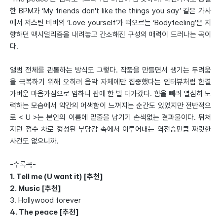
한 BPM과 ‘My friends don't like the things you say’ 같은 가사
에서 저스틴 비버의 ‘Love yourself’가 떠오르는 ‘Bodyfeeling’은 지
향하던 맥시멀리즘을 내려놓고 간소해진 구성의 매력이 드러나는 곡이
다.
앨범 전체를 관통하는 방식도 그렇다. 작품을 만들면서 생기는 두려움
을 극복하기 위해 오히려 음악 자체에만 집중했다는 인터뷰처럼 한결
가벼운 마음가짐으로 임하니 팝에 한 발 다가갔다. 힘을 빼려 열심히 노
력하는 모습에서 약간의 어색함이 느껴지는 순간도 있었지만 전반적으
로 < U >는 본인의 이름에 밑줄을 남기기 손색없는 결과물이다. 뒤처
지던 점수 차로 형성된 부담감 속에서 이루어내는 역전승만큼 짜릿한
사건도 없으니까.
-수록곡-
1. Tell me (U want it) [추천]
2. Music [추천]
3. Hollywood forever
4. The peace [추천]