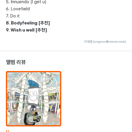
5. Innuendo (I get u)
6. Lovefield
7. Do it
8. Bodyfeeling [추천]
9. Wish u well [추천]
이재훈(sngovv@naver.com)
앨범 리뷰
U