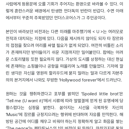
사람에게 등용문에 오를 기회가 주어지는 환경으로 바라볼 수 있다. 이
렇게 혼란스러운 배경에서 탄생한 언더독의 반란이 반갑다. 수면 아래
에서부터 꾸준히 주목받았던 언더스코어스가 그 주인공이다.
본인이 바라보던 비전과는 다른 미래를 마주했기에 < U >는 여러모로
전작과 대치되는 지점에 있다. 다음을 제시하지 않아도 되자 타 장르와
의 접점을 찾으려 머리를 싸맬 필요가 없게 되었다. 여전히 비틀린 소리
가 존재하지만 받아들이기 쉬운 지점까지만 밀어붙인다. 팝에는 어려
운 스토리텔링 또한 필요하지 않다. 가상의 도시를 상정하는 대신 현실
에 존재하는 쇼핑몰이나 공항을 떠올리며 노래를 만들었다. 기저에 깔
린 생각은 자신을 영원히 할리우드에 묻지 말라는 말과 다르게 자본주
의의 본거지에서 나와도 무방한 ‘Hollywood forever’에서 드러난다.
원하는 것을 쟁취하겠다고 포부를 밝히던 ‘Spoiled little brat’은
‘Tell me (U want it)’에서 시류에 따라 얼떨결에 얻게 된 유명세에 당
황스럽다는 심정을 밝힌다. 쏟아지는 시선을 극복하듯 자신의
‘Music’에 장르를 규정지으려는 행위에 반대하며 자유를 만끽한다. 해
방된 공간에 어디를 채우고 비워야 하는지 정확하게 알고 화음을 쌓는
‘The peace’는 펜타토닉스의 1인 버전이 된 듯하다. 마찬가지로 동일