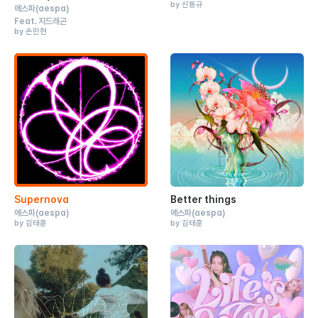
by 신동규
에스파
(aespa)
Feat.
지드래곤
by 손민현
Supernova
Better things
에스파
(aespa)
에스파
(aespa)
by 김태훈
by 김태훈