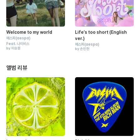
Welcome to my world
Life′s too short (English
에스파
(aespa)
ver.)
Feat.
나이비스
에스파
(aespa)
by 이승원
by 손민현
앨범 리뷰