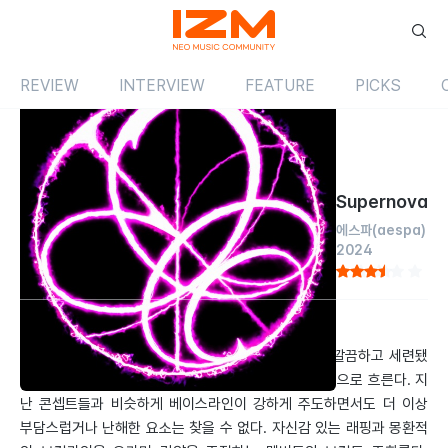
REVIEW
INTERVIEW
FEATURE
PICKS
Review
싱글
국내
Supernova
에스파
(aespa)
2024
by 김태훈
2024.05.01
에스파의 새로운 세계를 알리는 예고편 격의 싱글로 깔끔하고 세련됐
다. 간결하지만 무게감 있는 비트는 자연스럽고 정석적으로 흐른다. 지
난 콘셉트들과 비슷하게 베이스라인이 강하게 주도하면서도 더 이상
부담스럽거나 난해한 요소는 찾을 수 없다. 자신감 있는 래핑과 몽환적