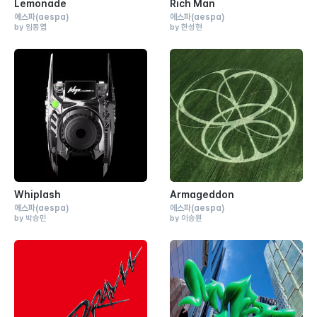
Lemonade
Rich Man
에스파
(aespa)
에스파
(aespa)
by 임동엽
by 한성현
Whiplash
Armageddon
에스파
(aespa)
에스파
(aespa)
by 박승민
by 이승원