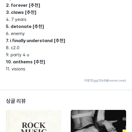
2. forever [추천]
3. claws [추천]
4. 7 years
5. detonate [추천]
6. enemy
7. i finally understand [추천]
8. c2.0
9. party 4 u
10. anthems [추천]
11. visions
이홍현(gg1368@naver.com)
싱글 리뷰