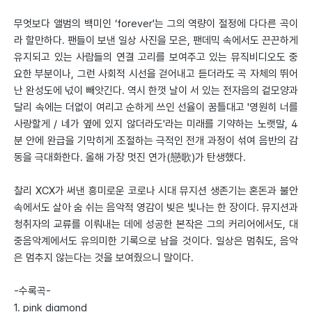
무엇보다 앨범의 백미인 ‘forever'는 그의 역량이 절정에 다다른 곡이
라 할만하다. 팬들이 보낸 일상 사진을 모은, 팬데믹 속에서도 끈끈하게
유지되고 있는 사람들의 연결 고리를 보여주고 있는 뮤직비디오도 중
요한 부분이나, 그런 사회적 시선을 걷어내고 듣더라도 곡 자체의 뛰어
난 완성도에 넋이 빼앗긴다. 역시 한껏 날이 서 있는 전자음의 겉모양과
달리 속에는 더없이 여리고 순하게 쓰인 선율이 꿈틀대고 '영원히 너를
사랑할게 / 네가 옆에 있지 않더라도'라는 미래를 기약하는 노랫말, 4
분 안에 완급을 기막히게 조절하는 극적인 전개 과정이 섞여 음반의 감
동을 극대화한다. 올해 가장 멋진 연가(戀歌)가 탄생했다.
찰리 XCX가 써낸 흥미로운 코로나 시대 뮤지션 생존기는 혼돈과 불안
속에서도 살아 숨 쉬는 음악적 영감이 빚은 빛나는 한 장이다. 뮤지션과
청취자의 교류를 이뤄내는 데에 성공한 본작은 그의 커리어에서도, 대
중음악계에서도 유의미한 기록으로 남을 것이다. 일상은 멈춰도, 음악
은 멈추지 않는다는 것을 보여줬으니 말이다.
-수록곡-
1. pink diamond