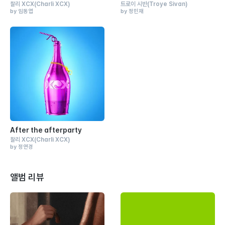
찰리 XCX
(Charli XCX)
트로이 시반
(Troye Sivan)
by 임동엽
by 정민재
After the afterparty
찰리 XCX
(Charli XCX)
by 정연경
앨범 리뷰