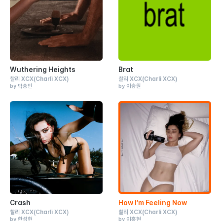
Wuthering Heights
Brat
찰리 XCX
(Charli XCX)
찰리 XCX
(Charli XCX)
by 박승민
by 이승원
Crash
How I’m Feeling Now
찰리 XCX
(Charli XCX)
찰리 XCX
(Charli XCX)
by 한성현
by 이홍현