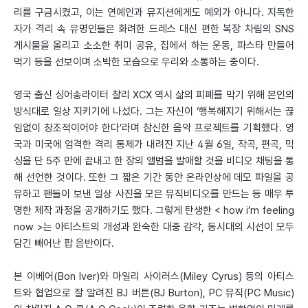
리를 구금시켰고, 이는 연예인과 뮤지션에게도 예외가 아니다. 지독한
자가 격리 속 유명인들은 화려한 드레스 대신 편한 복장 차림의 SNS
게시물을 올리고 소소한 취미 공유, 집에서 하는 운동, 파스타 만들어
먹기 등을 선보이며 소박한 모습으로 우리와 소통하는 중이다.
영국 출신 싱어송라이터 찰리 XCX 역시 삶의 피폐를 막기 위해 본인의
방식대로 일상 지키기에 나섰다. 그는 자신이 ‘행복해지기 위해서는 끊
임없이 창조적이어야 한다’라며 참신한 음악 프로젝트를 기획했다. 영
국과 미국에 엄격한 격리 통제가 내려진 지난 4월 6일, 작곡, 편곡, 믹
싱을 단 5주 만에 끝내고 한 장의 앨범을 발매할 것을 비디오 채팅을 통
해 선언한 것이다. 또한 그 짧은 기간 동안 온라인상에 데모 파일을 공
유하고 팬들이 보낸 일상 사진을 모은 뮤직비디오를 만드는 등 매우 투
명한 제작 과정을 공개하기도 했다. 그렇게 탄생한 < how i’m feeling
now >는 아티스트의 개성과 완숙한 대중 감각, 동시대의 시선이 모두
담긴 빼어난 팝 음반이다.
본 이베어(Bon Iver)와 마일리 사이러스(Miley Cyrus) 등의 아티스
트와 협업으로 잘 알려진 BJ 버튼(BJ Burton), PC 뮤직(PC Music)