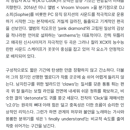
의 창립자 A.G 쿡(A.G Cook)이 조력한 음향 기조는 변함없이 미래를
지향한다. 2016년 미니 앨범 < Vroom Vroom >을 분기점으로 DJ
소피(Sophie)를 비롯한 PC 뮤직 뮤지션의 사운드를 적극적으로 운용
하기 시작한 그는 본작에서도 거칠게 갈라진, 돌출되고 기계적인 편곡
을 선보인다. 앨범의 킥오프인 ‘pink diamond'와 고립된 일상의 감상
을 적나라한 언어로 설파하는 'anthems'는 대표적이다. 잔뜩 뒤틀리
고 왜곡된 신시사이저가 자극적인 두 곡은 그러나 찰리 XCX의 능수능
란한 사운드 스케이프가 꼿꼿이 중심을 잡고 있어 각 요소가 안정적으
로 배치되어 있다.
구성적으로도 짧은 기간에 탄생한 만큼 장황하지 않고 간소하다. 더불
어 그의 장기인 선명한 멜로디가 작품 곳곳에 숨 쉬어 어렵게 들리지 않
는다. 남자친구를 위한 발라드인 ‘claws'는 질서를 갖춘 통통 튀는 편
곡 위 잘 들리는 보컬 라인을 전면에 내세워 쉬운 청취를 확보하고, 비
슷한 결의 'detonate'도 귀를 쫑긋 세운다. 전작의 ‘Click'을 재해석한
'c2.0'는 원곡의 뼈대 아래 힘은 덜고 중독성은 더한 흐름이 승리한 인
상적인 리믹스다. 그런가 하면 관계의 허무와 불안을 노래하는 가사와
몽롱한 분위기를 섞은 'i finally understand'는 비교적 속도를 줄여
작중 쉬어가는 구간을 남긴다.