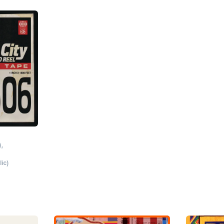
)
lic)