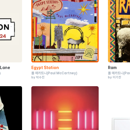
 Lane
Egypt Station
Ram
)
폴 매카트니
(Paul McCartney)
폴 매카트니
(Pa
by 박수진
by 이기찬