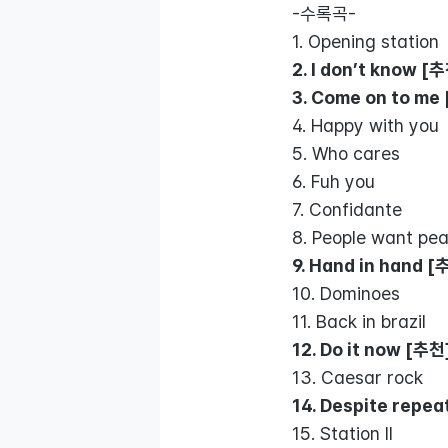
-수록곡-
1. Opening station
2. I don’t know [
3. Come on to me
4. Happy with you
5. Who cares
6. Fuh you
7. Confidante
8. People want pe
9. Hand in hand [
10. Dominoes
11. Back in brazil
12. Do it now [추천
13. Caesar rock
14. Despite repe
15. Station II