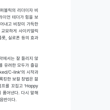
 리퍼블릭의 리더이자 비
 라이언 테더가 힘을 보
만들어내고 비장미 가득한
 사이 교묘하게 사이키델릭
 플롯, 실로폰 등의 효과
음악에서는 잘 들리지 않
이를 유려한 모두가 즐길
ed/C-link’의 시작과
의 록킹한 보컬 창법은 젊
트럼프를 꼬집고 ‘Happy
를 품어낸다. 다시 말해
 음반이다.