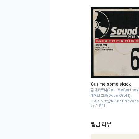
Cut me some slack
폴 매카트니
(Paul McCartney
데이브 그롤
(Dave Grohl)
크리스 노보셀릭
(Krist Novose
by 신현태
앨범 리뷰