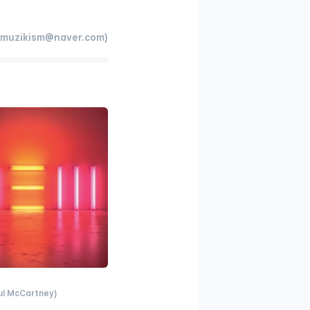
muzikism@naver.com)
ul McCartney)