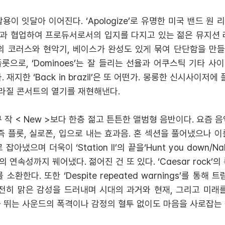
용이 잇달아 이어진다. ‘Apologize’로 유명한 미국 밴드 원
 등과 협업하여 프로듀서로서의 입지를 다지고 있는 젊은 뮤지션
 다층의 코러스와 현악기, 베이스가 완성도 있게 묶여 단단함을 
’는 플롯으로, ‘Dominoes’는 잘 들리는 선율과 어쿠스틱 기타
 재지한 ‘Back in brazil’은 또 어떤가. 몽롱한 신시사이저에
브라질 콘서트의 열기를 재현해낸다.
 작 < New >보다 한층 젊고 튼튼한 앨범형 음반이다. 요즘 
즉 플롯, 실로폰, 입으로 내는 효과음. 혼 섹션을 풀어냈으나 
아냈으며 더욱이 ‘Station II’의 끝을‘Hunt you down/Nak
연속성까지 꿰어냈다. 젊어진 건 또 있다. ‘Caesar rock’
환한다. 또한 ‘Despite repeated warnings’를 통해 
해 여전히 맑은 감성을 드러내며 시대의 과거와 현재, 그리고 미래
을 뛰는 사운드의 폭격이나 감정의 혈투 없이도 마음을 사로잡는