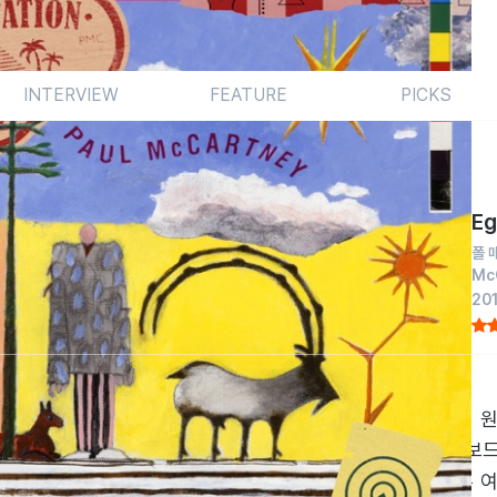
INTERVIEW
FEATURE
PICKS
Eg
폴 
Mc
20
않는다. 비틀스 기준 벌써 올해로 데뷔 56주년을 맞이한 이 원
지난 정규음반을 끝으로 5년 만에 들고나온 신보는 최초로 빌보드
 8번째 정상 등정이다. 뿐만 아니다. 16개 트랙에 각각 다른