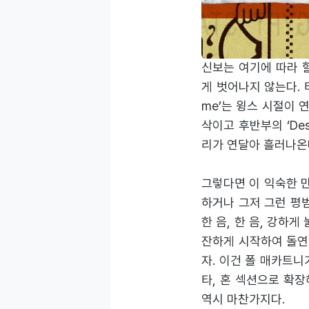
하려 했다는 그의 말처
트 톱 10에 진입한다
신보는 여기에 따라 할
게 벗어나지 않는다. 타
me’는 윙스 시절이 연
삭이고 후반부의 ‘Despi
리가 연달아 흘러나온
그렇다면 이 익숙한 
하거나 그저 그런 평
한 음, 한 음, 강하
잔하게 시작하여 돌연 
자. 이건 폴 매카트
타, 혼 섹션으로 확장
역시 마찬가지다.