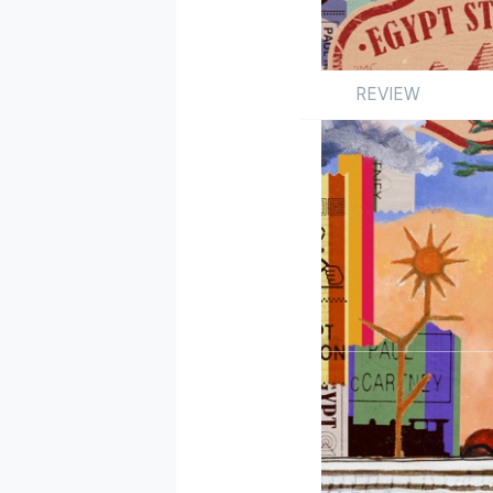
REVIEW
Review
앨범
해외
by 박수진
2018.09.01
거장의 샘물은 마르지 
에게 정체란 없다. 
했으며 이는 개인 통산