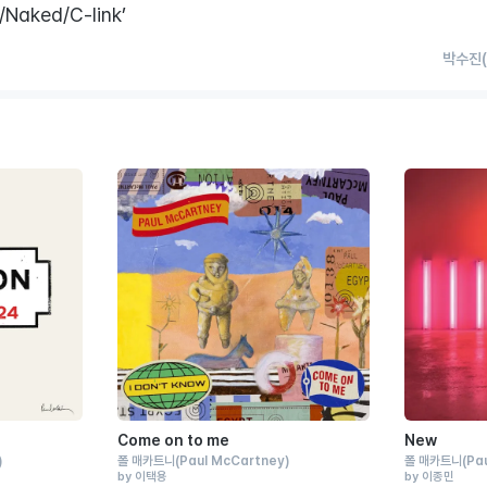
/Naked/C-link’
박수진(
Come on to me
New
)
폴 매카트니
(Paul McCartney)
폴 매카트니
(Pa
by 이택용
by 이종민