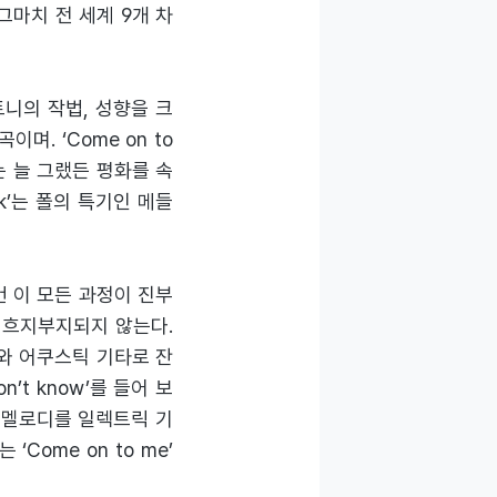
그마치 전 세계 9개 차
트니의 작법, 성향을 크
며. ‘Come on to
’는 늘 그랬든 평화를 속
link’는 폴의 특기인 메들
 이 모든 과정이 진부
 흐지부지되지 않는다.
주와 어쿠스틱 기타로 잔
t know’를 들어 보
 멜로디를 일렉트릭 기
ome on to me’