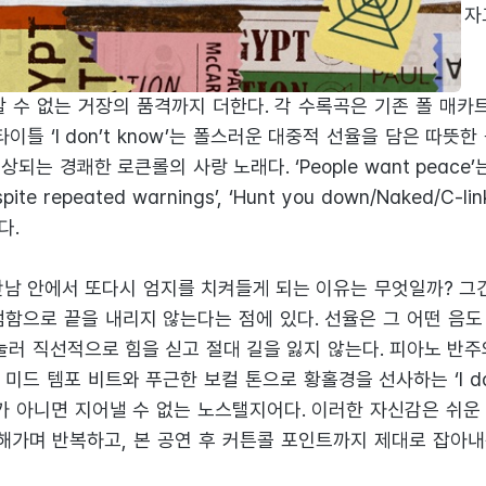
럼 2개의 짧은 인터루드를 제외한 14개의 음악 놀이동산은 자
. 따라 갈래야 따라갈 수 없는 엄청난 노익장의 저력이다.
 수 없는 거장의 품격까지 더한다. 각 수록곡은 기존 폴 매카
이틀 ‘I don’t know’는 폴스러운 대중적 선율을 담은 따뜻한 곡이
상되는 경쾌한 로큰롤의 사랑 노래다. ‘People want peace
te repeated warnings’, ‘Hunt you down/Naked/C-
다.
만남 안에서 또다시 엄지를 치켜들게 되는 이유는 무엇일까? 그건
범함으로 끝을 내리지 않는다는 점에 있다. 선율은 그 어떤 음도
게 눌러 직선적으로 힘을 싣고 절대 길을 잃지 않는다. 피아노 반
미드 템포 비트와 푸근한 보컬 톤으로 황홀경을 선사하는 ‘I don’
니가 아니면 지어낼 수 없는 노스탤지어다. 이러한 자신감은 쉬운
해가며 반복하고, 본 공연 후 커튼콜 포인트까지 제대로 잡아내는 ‘C