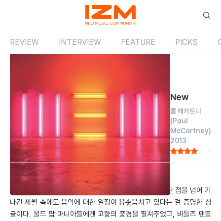
REVIEW
INTERVIEW
FEATURE
PICKS
Review
싱글
해외
New
폴 매카트니
(Paul
McCartney)
2013
by 이종민
2013.09.01
왕이 돌아왔다. 6년 만에 내놓는 새 앨범의 타이틀 곡이란 점을 넘어 기
나긴 세월 속에도 음악에 대한 열정이 용솟음치고 있다는 걸 증명한 싱
글이다. 올드 팝 마니아들에겐 고향의 풍경을 펼쳐주었고, 비틀즈 팬들