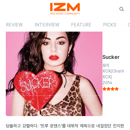
REVIEW
INTERVIEW
FEATURE
PICKS
Review
앨범
해외
Sucker
찰리
XCX
(Charli
XCX)
2014
by 김도헌
2014.12.01
'Fuck You, SUCKER!'
당돌하고 강렬하다. '트루 로맨스'를 데뷔작 제목으로 내걸었던 진지한