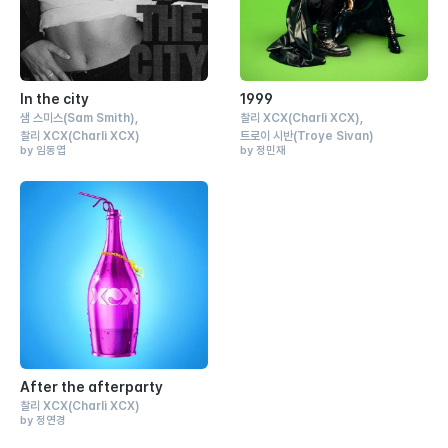
In the city
1999
샘 스미스
(Sam Smith)
찰리 XCX
(Charli XCX)
찰리 XCX
(Charli XCX)
트로이 시반
(Troye Sivan)
by 임동엽
by 정민재
After the afterparty
찰리 XCX
(Charli XCX)
by 정연경