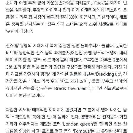
소녀가 이젠 주저 없이 가운뎃손가락을 치켜들고, 'Fuck'을 외치며 반
항을 설파한다. 무명의 아이코나 팝과 이기 아젤리아에게 '목소리의 은
총'을 내려준 팝 시장의 블루 칩 찰리 XCX. 화끈하고, 직설적이며, 새로
운 중독을 선사하는 이 젊은 영국 소녀는 요즘 소위 시쳇말로 제대로
'포텐이 터졌다'.
신스 팝 유행의 시대에서 록에 충실한 정면 돌파부터가 놀랍다. 둔탁한
비트와 몽환적인 신스 음의 과거를 벗어던진 곳엔 핑크색 조명이 내리
쬐며 키치한 팝 펑크 록 트랙이 울려 퍼진다. 고루함은 대부분 2분에서
3분 초의 짧은 러닝 트랙과 간단한 구성으로 말끔히 제거한다. 거친 기
타 리프를 작렬하며 깜찍하게 잔인한 말들을 내뱉는 'Breaking up', 긴
장감을 갖춘 베이스 리듬 위에 '학교 가기 싫어 / 룰을 부수고 싶어'의
효과적인 선동을 유도하는 'Break the rules' 두 메인 싱글만으로도
이미지 변신은 끝이다.
과감한 시도와 매혹적인 이미지에 홀렸다면 그 틀에서 뻗어 나가는 음
악 스펙트럼의 폭에 한 번 더 놀라게 된다. 뿅뿅거리는 전자음과 거친
기타가 어우러지는 재밌는 트랙 'London queen'은 잘 짜인 일본 걸
그룹을 연상케 하고, 포스트 펑크 풍의 'Famous'는 그 유명한 신디 로