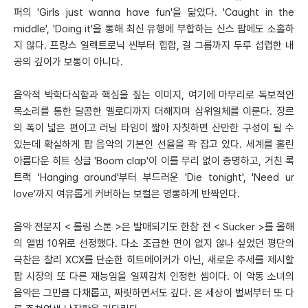
퍼의 'Girls just wanna have fun'을 닮았다. 'Caught in the
middle', 'Doing it'을 통해 최신 유행에 부합하는 신스 팝에도 소홀하
지 않다. 프랑스 일렉트로닉 씬부터 힙합, 걸 그룹까지 두루 섭렵한 내
공의 깊이가 보통이 아니다.
음악적 박학다식함과 핵심을 짚는 이미지, 여기에 마무리로 독보적인
목소리를 통한 달콤한 멜로디까지 더해지며 삼위일체를 이룬다. 장르
의 폭이 넓은 편이고 러닝 타임이 짧아 자칫하면 산만한 구성이 될 수
있는데 확실하게 팝 음악의 기본인 선율을 꽉 잡고 있다. 세계를 홀린
아름다운 히트 싱글 'Boom clap'이 이를 무리 없이 증명하고, 거친 록
트랙 'Hanging around'부터 부드러운 'Die tonight', 'Need ur
love'까지 여유롭게 커버하는 보컬은 영롱하게 반짝인다.
음악 전문지 < 롤링 스톤 >은 발매되기도 한참 전 < Sucker >를 올해
의 앨범 10위로 선정했다. 다소 조급한 면이 없지 않나 싶었던 평단의
극찬은 찰리 XCX를 단순한 히트메이커가 아닌, 새로운 추세를 제시할
팝 시장의 또 다른 재능임을 일찌감치 인정한 셈이다. 이 악동 소녀의
음악은 그만큼 다채롭고, 짜릿하면서도 깊다. 온 세상이 벌써부터 또 다