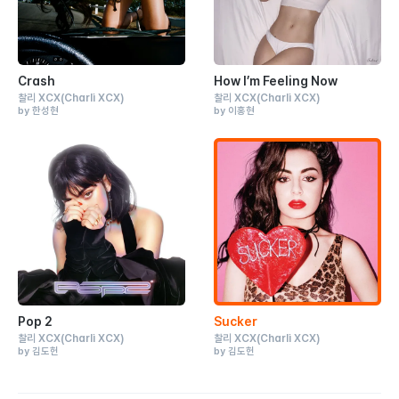
Crash
How I’m Feeling Now
찰리 XCX
(Charli XCX)
찰리 XCX
(Charli XCX)
by 한성현
by 이홍현
Pop 2
Sucker
찰리 XCX
(Charli XCX)
찰리 XCX
(Charli XCX)
by 김도헌
by 김도헌