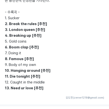
른 총천연색 난장판을 기다린다.
- 수록곡 -
1. Sucker
2. Break the rules [추천]
3. London queen [추천]
4. Breaking up [추천]
5. Gold coins
6. Boom clap [추천]
7. Doing it
8. Famous [추천]
9. Body of my own
10. Hanging around [추천]
11. Die tonight [추천]
12. Caught in the middle
13. Need ur love [추천]
김도헌(zener1218@gmail.com)