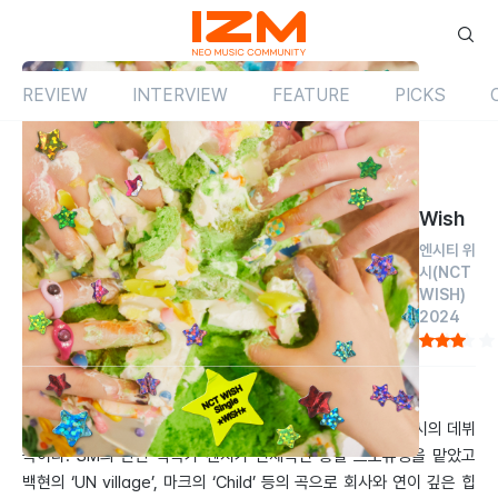
REVIEW
INTERVIEW
FEATURE
PICKS
Review
싱글
국내
Wish
엔시티 위
시
(NCT
WISH)
2024
by 이홍현
2024.03.01
NCT의 마지막 서브 그룹이자 일본 현지화 그룹인 엔시티 위시의 데뷔
곡이다. SM의 간판 작곡가 켄지가 전체적인 총괄 프로듀싱을 맡았고
백현의 ‘UN village’, 마크의 ‘Child’ 등의 곡으로 회사와 연이 깊은 힙