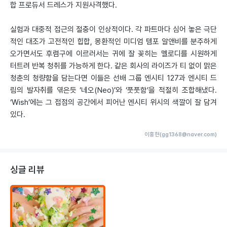
합 프로듀서 드레스가 지원사격했다.
실험과 대중적 접근의 절충이 인상적이다. 각 파트마다 심어 놓은 극단
적인 대조가 고전적인 힙합, 몽환적인 미디엄 템포 알앤비를 분주하게
오가면서도 후렴구에 이르러서는 귀에 잘 꽂히는 멜로디를 시원하게
터트려 반복 청취를 가능하게 한다. 같은 회사의 라이즈가 티 없이 맑은
청춘의 청량함을 담는다면 이들은 선배 그룹 엔시티 127과 엔시티 드
림의 발자취를 엮은듯 ‘네오(Neo)’와 ‘풋풋함’을 적절히 조합해냈다.
‘Wish’에는 그 접점의 공간에서 피어난 엔시티 위시의 색깔이 잘 담겨
있다.
이홍현(gg1368@naver.com)
싱글 리뷰