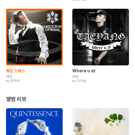
웨딩 드레스
Where u at
태양
태양
by 홍혁의
by 조이슬
앨범 리뷰