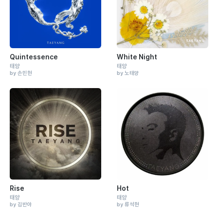
Quintessence
White Night
태양
태양
by 손민현
by 노태양
Rise
Hot
태양
태양
by 김반야
by 류석현