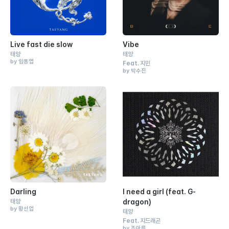
Live fast die slow
Vibe
태양
태양
by 임동엽
Feat.
지민
by 박수진
Darling
I need a girl (feat. G-
태양
dragon)
by 황선업
태양
Feat.
지드래곤
by 조아름