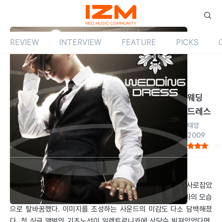
REVIEW
INTERVIEW
FEATURE
PICKS
Review
싱글
국내
웨딩
드레스
태양
2009
by 홍혁의
2009.12.01
‘나만 바라봐’의 마초적인 이미지가 연령대를 불문한 여심을 사로잡았
다면, ‘웨딩 드레스’에서 태양은 애절한 호소력을 머금은 순정파의 모습
으로 탈바꿈했다. 이미지를 조성하는 사운드의 미감도 다소 담백해졌
다. 첫 싱글 앨범의 기초노선이 일렉트로니카에 상당수 빚져있었다면,