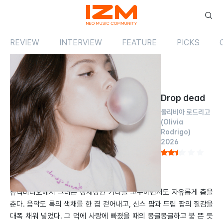
REVIEW
INTERVIEW
FEATURE
PICKS
Review
싱글
해외
Drop dead
올리비아 로드리고
(Olivia
Rodrigo)
2026
by 김반야
2026.05.01
뮤직비디오에서 그녀는 정체성인 기타를 고수하면서도 자유롭게 춤을
춘다. 음악도 록의 색채를 한 겹 걷어내고, 신스 팝과 드림 팝의 질감을
대폭 채워 넣었다. 그 덕에 사랑에 빠졌을 때의 몽글몽글하고 붕 뜬 듯