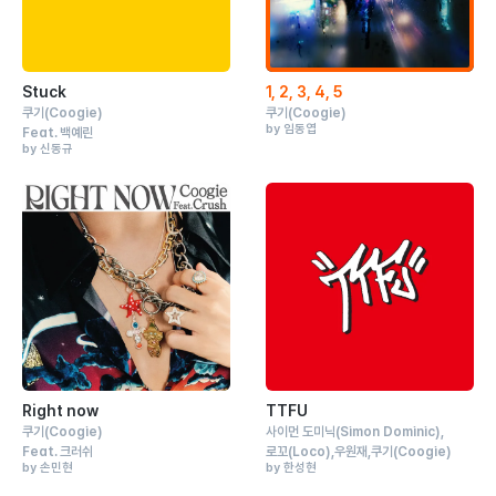
Stuck
1, 2, 3, 4, 5
쿠기
(Coogie)
쿠기
(Coogie)
by 임동엽
Feat.
백예린
by 신동규
Right now
TTFU
쿠기
(Coogie)
사이먼 도미닉
(Simon Dominic)
Feat.
크러쉬
로꼬
(Loco)
우원재
쿠기
(Coogie)
by 손민현
by 한성현