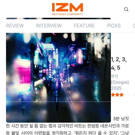
REVIEW
INTERVIEW
FEATURE
PICKS
Review
싱글
국내
1, 2, 3,
4, 5
쿠기
(Coogie)
2025
by 임동엽
2025.02.05
도시적 야경 속에서 담담하지만 적극적으로 구애를 펼친다. 3분 남짓
한 시간 동안 쉴 틈 없는 랩과 감각적인 비트는 한밤중 네온사인과 가로
등 불빛 사이의 아련함을 청각화하고, ‘뭐든지 퍼다 줄 수 있지’, ‘그냥