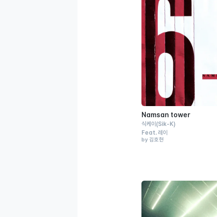
Namsan tower
식케이
(Sik-K)
Feat.
레이
by 김호현