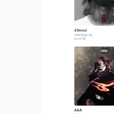
6Seoul
식케이
(Sik-K)
by 박시훈
AAA