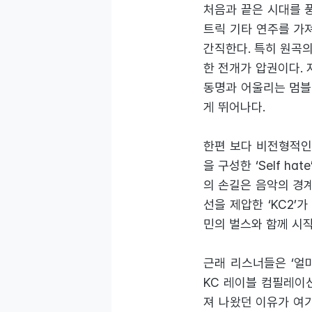
처음과 끝은 시대를 
트릭 기타 연주를 가져온
간직한다. 특히 원곡의
한 전개가 압권이다. 
동명과 어울리는 멈블
게 뛰어나다.
한편 보다 비전형적인
을 구성한 ‘Self 
의 손길은 음악의 경계
선을 제압한 ‘KC2
민의 벌스와 함께 시
근래 리스너들은 ‘얼
KC 레이블 컴필레이
져 나왔던 이유가 여기