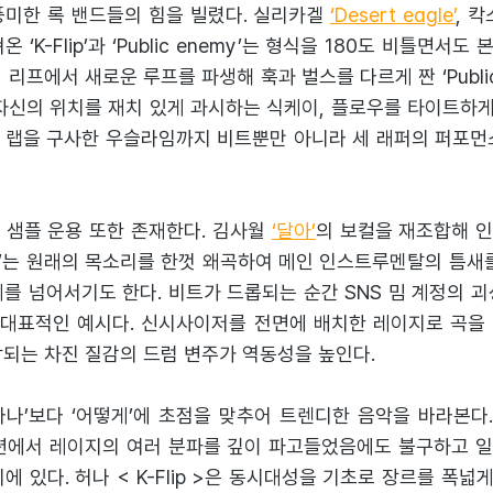
풍미한 록 밴드들의 힘을 빌렸다. 실리카겔
‘Desert eagle’
, 칵
 ‘K-Flip’과 ‘Public enemy’는 형식을 180도 비틀면서
 리프에서 새로운 루프를 파생해 훅과 벌스를 다르게 짠 ‘Public
자신의 위치를 재치 있게 과시하는 식케이, 플로우를 타이트하게
 랩을 구사한 우슬라임까지 비트뿐만 아니라 세 래퍼의 퍼포먼
 샘플 운용 또한 존재한다. 김사월
‘달아’
의 보컬을 재조합해 
hate’는 원래의 목소리를 한껏 왜곡하여 메인 인스트루멘탈의 틈새
를 넘어서기도 한다. 비트가 드롭되는 순간 SNS 밈 계정의 
’가 대표적인 예시다. 신시사이저를 전면에 배치한 레이지로 곡을
작되는 차진 질감의 드럼 변주가 역동성을 높인다.
마나’보다 ‘어떻게’에 초점을 맞추어 트렌디한 음악을 바라본다.
션에서 레이지의 여러 분파를 깊이 파고들었음에도 불구하고 
에 있다. 허나 < K-Flip >은 동시대성을 기초로 장르를 폭