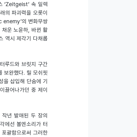
스 ‘Zeitgeist’ 속 일렉
도 본래의 파괴력을 오롯이
 enemy’의 변화무쌍
 채운 노윤하, 바뀐 활
스 역시 제각기 다채롭
인터루드와 브릿지 구간
를 보완했다. 릴 모쉬핏
괴성을 삽입해 단숨에 기
 이끌어나가던 중 제이
 작년 발매된 두 장의
일각에선 볼멘소리가 터
넓게 포괄함으로써 그러한