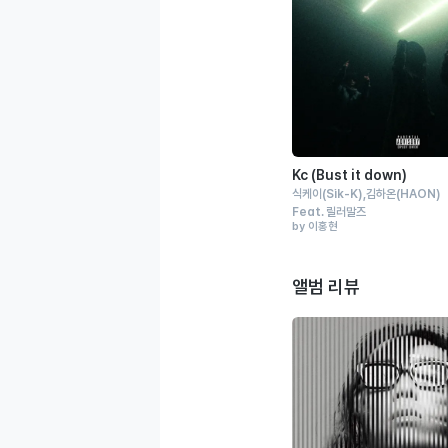
Kc (Bust it down)
식케이
(Sik-K)
김하온
(HAON)
Feat.
릴러말즈
by 이홍현
앨범 리뷰