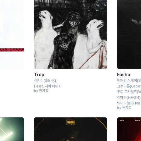
Trap
Fasho
식케이
(Sik-K)
박재범
식케이
(S
Feat.
지미 페이지
그루비룸
(Gro
by 정기엽
우디 고차일드
(W
김하온
(HAON)
빅나티
(BIG Na
by 염동교