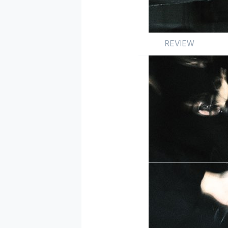
REVIEW
Review
앨범
국내
by 박승민
2025.01.23
록, 인디 그리고 힙합
공이 커리어 초반부터
파트너 역할을 맡은 