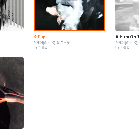
K-Flip
Album On 
식케이
(Sik-K)
릴 모쉬핏
식케이
(Sik-K)
by 박승민
by 이홍현