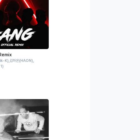
 Remix
ik-K)
김하온
(HAON)
1)