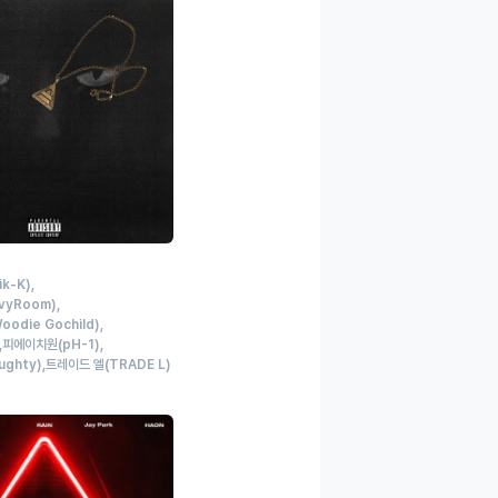
ik-K)
ovyRoom)
oodie Gochild)
피에이치원
(pH-1)
ughty)
트레이드 엘
(TRADE L)