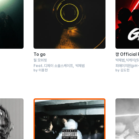
To go
깡 Official
릴 모쉬핏
박재범
식케이
(S
Feat.
디제이 소울스케이프
박재범
피에이치원
(pH-
by 이홍현
by 김도헌