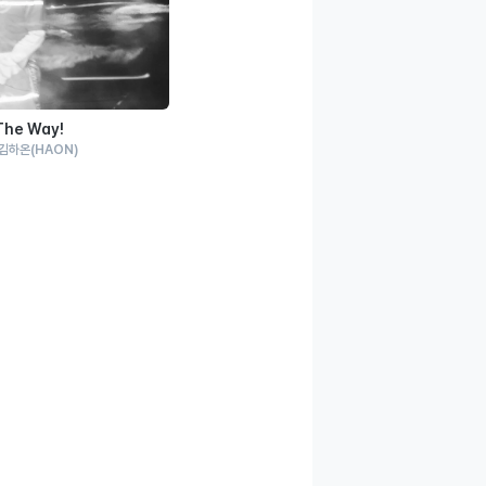
The Way!
김하온
(HAON)