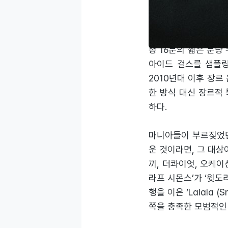
루비룸의 휘민. 국내
예상을 상회하는 작품
총 16분의 짧은 분량
아이드 걸스를 샘플링해
2010년대 이후 장르
한 방식 대신 장르적
하다.
마니아들이 부르짖었던
운 것이라면, 그 대상
끼, 더콰이엇, 오케이
라프 시몬스’가 ‘윗도
행을 이은 ‘Lalala
쪽을 충족한 모범적인