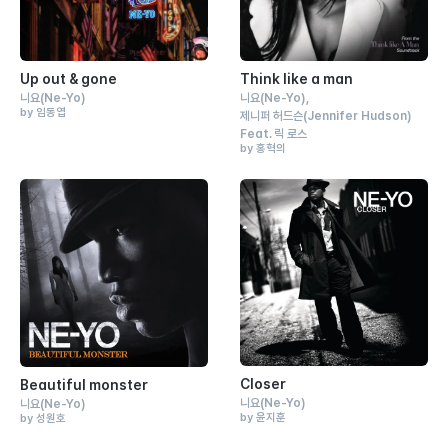
Up out & gone
Think like a man
니요
(Ne-Yo)
니요
(Ne-Yo)
by 임동엽
제니퍼 허드슨
(Jennifer Hudson)
Feat.
릭 로스
by 홍혁의
Closer
Beautiful monster
니요
(Ne-Yo)
니요
(Ne-Yo)
by 윤지훈
by 성원호