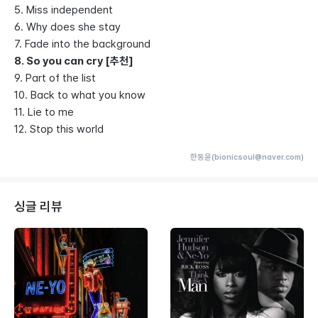
5. Miss independent
6. Why does she stay
7. Fade into the background
8. So you can cry [추천]
9. Part of the list
10. Back to what you know
11. Lie to me
12. Stop this world
한동윤(bionicsoul@naver.com)
싱글 리뷰