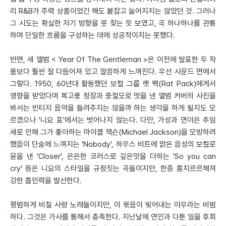
리 R&B가 주력 상품이었긴 해도 붙잡고 늘어지지는 않았던 것. 그러나
그 시도는 확실한 자기 방향을 못 찾는 듯 보였고, 곡 하나하나를 관통
하며 단일한 흐름을 구성하는 데에 성공적이지는 못했다.
반면, 새 앨범 < Year Of The Gentleman >은 이전에 발표한 두 작
품보다 훨씬 잘 다듬어져 있고 깔끔하게 느껴진다. 우선 사운드 면에서
그렇다. 1950, 60년대 활동했던 보컬 그룹 랫 팩(Rat Pack)에게서
영향을 받았다며 복고풍 정장과 중절모로 멋을 낸 앨범 커버의 사진을
봐서는 빈티지 음악을 들려주지는 않을까 하는 생각을 하게 될지도 모
르겠으나 '니요 표'에서는 벗어나지 않는다. 다만, 가성과 연이은 추임
새로 인해 그가 좋아하는 마이클 잭슨(Michael Jackson)을 모방하려
했음이 단숨에 느껴지는 'Nobody', 하우스 비트에 맑은 음성의 보컬로
윤을 낸 'Closer', 은은한 코러스로 깊은맛을 더하는 'So you can
cry' 등은 니요의 스타일을 규정짓는 곡들이지만, 한층 흠치르르해져
강한 흡인력을 발산한다.
평범하게 비칠 사랑 노래들이지만, 이 묶음이 빚어내는 아우라는 비범
하다. 그것은 가사를 통해서 충족한다. 지난날에 연인과 다툰 일을 후회