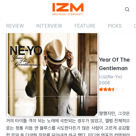
REVIEW
INTERVIEW
FEATURE
PICKS
Review
앨범
해외
Year Of The
Gentleman
니요
(Ne-Yo)
2008
by 한동윤
2008.09.01
니요(Ne-Yo)는 항상 세련된 메인스트림 음악을 지향했지만, 그것은
거의 타이틀 격이 되는 노래에 국한되는 경우가 많았고, 앨범 전체적으
로는 정통 리듬 앤 블루스를 시도한다든가 많은 사람이 고르게 공감할
팝 음악 등 다양한 장르를 담아내려 하곤 했다. 미디엄 템포의 컨템퍼러