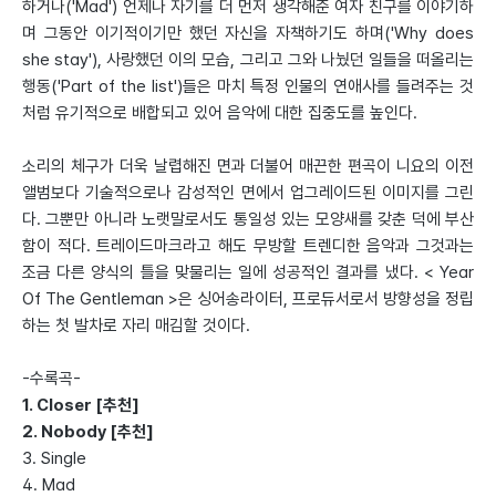
하거나('Mad') 언제나 자기를 더 먼저 생각해준 여자 친구를 이야기하
며 그동안 이기적이기만 했던 자신을 자책하기도 하며('Why does
she stay'), 사랑했던 이의 모습, 그리고 그와 나눴던 일들을 떠올리는
행동('Part of the list')들은 마치 특정 인물의 연애사를 들려주는 것
처럼 유기적으로 배합되고 있어 음악에 대한 집중도를 높인다.
소리의 체구가 더욱 날렵해진 면과 더불어 매끈한 편곡이 니요의 이전
앨범보다 기술적으로나 감성적인 면에서 업그레이드된 이미지를 그린
다. 그뿐만 아니라 노랫말로서도 통일성 있는 모양새를 갖춘 덕에 부산
함이 적다. 트레이드마크라고 해도 무방할 트렌디한 음악과 그것과는
조금 다른 양식의 틀을 맞물리는 일에 성공적인 결과를 냈다. < Year
Of The Gentleman >은 싱어송라이터, 프로듀서로서 방향성을 정립
하는 첫 발차로 자리 매김할 것이다.
-수록곡-
1. Closer [추천]
2. Nobody [추천]
3. Single
4. Mad