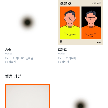
Job
호불호
우원재
우원재
Feat.
타이거JK
김아일
Feat.
기리보이
by 정효범
by 정민재
앨범 리뷰