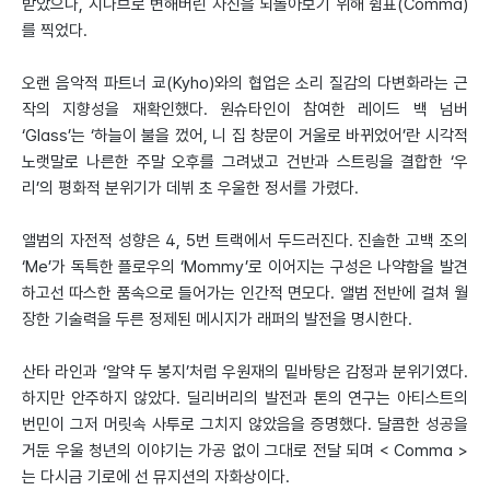
받았으나, 시나브로 변해버린 자신을 되돌아보기 위해 쉼표(Comma)
를 찍었다.
오랜 음악적 파트너 쿄(Kyho)와의 협업은 소리 질감의 다변화라는 근
작의 지향성을 재확인했다. 원슈타인이 참여한 레이드 백 넘버
‘Glass’는 ‘하늘이 불을 껐어, 니 집 창문이 거울로 바뀌었어’란 시각적
노랫말로 나른한 주말 오후를 그려냈고 건반과 스트링을 결합한 ‘우
리’의 평화적 분위기가 데뷔 초 우울한 정서를 가렸다.
앨범의 자전적 성향은 4, 5번 트랙에서 두드러진다. 진솔한 고백 조의
‘Me’가 독특한 플로우의 ‘Mommy’로 이어지는 구성은 나약함을 발견
하고선 따스한 품속으로 들어가는 인간적 면모다. 앨범 전반에 걸쳐 월
장한 기술력을 두른 정제된 메시지가 래퍼의 발전을 명시한다.
산타 라인과 ‘알약 두 봉지’처럼 우원재의 밑바탕은 감정과 분위기였다.
하지만 안주하지 않았다. 딜리버리의 발전과 톤의 연구는 아티스트의
번민이 그저 머릿속 사투로 그치지 않았음을 증명했다. 달콤한 성공을
거둔 우울 청년의 이야기는 가공 없이 그대로 전달 되며 < Comma >
는 다시금 기로에 선 뮤지션의 자화상이다.