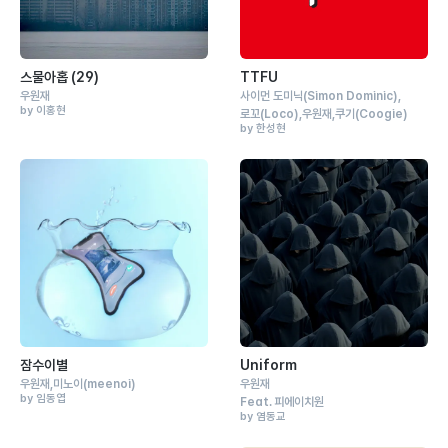
스물아홉 (29)
TTFU
우원재
사이먼 도미닉
(Simon Dominic)
by 이홍현
로꼬
(Loco)
우원재
쿠기
(Coogie)
by 한성현
잠수이별
Uniform
우원재
미노이
(meenoi)
우원재
by 임동엽
Feat.
피에이치원
by 염동교