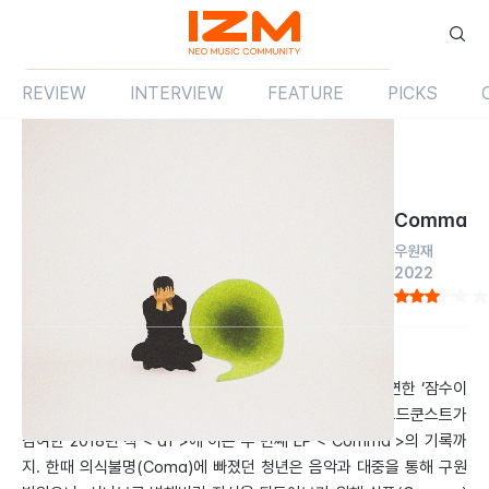
REVIEW
INTERVIEW
FEATURE
PICKS
Review
앨범
국내
Comma
우원재
2022
by 염동교
2023.01.01
독특한 뮤직비디오로 화제가 된 ‘Uniform’과 미노이와 공연한 ‘잠수이
별’로 음악 작업에 충실한 2022년이었다. 더 콰이엇과 코드쿤스트가
참여한 2018년 작 < af >에 이은 두 번째 EP < Comma >의 기록까
지. 한때 의식불명(Coma)에 빠졌던 청년은 음악과 대중을 통해 구원