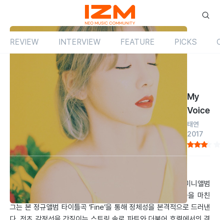
REVIEW
INTERVIEW
FEATURE
PICKS
Review
앨범
국내
My
Voice
태연
2017
by 현민형
2017.03.01
서구화한 비주얼만큼이나 팝의 작법을 좇는 앨범이다. 지난 미니앨범
의 ‘Why’와 싱글 ‘11:11’으로 어쿠스틱 기타 운용에 대한 검증을 마친
그는 본 정규앨범 타이틀곡 ‘Fine’을 통해 정체성을 본격적으로 드러낸
다. 전초 감정선을 간질이는 스트링 솔로 파트와 더불어 후렴에서의 격