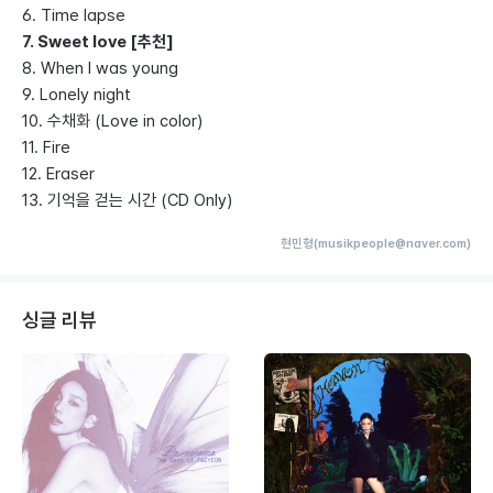
6. Time lapse
7. Sweet love [추천]
8. When I was young
9. Lonely night
10. 수채화 (Love in color)
11. Fire
12. Eraser
13. 기억을 걷는 시간 (CD Only)
현민형(musikpeople@naver.com)
싱글 리뷰