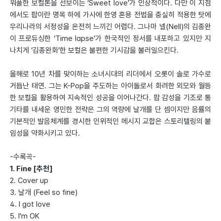
워풀한 보컬톤을 선보이는 ‘Sweet love’가 인상적이다. 다만 이 지점
에서도 팝이란 명목 하에 가사에 한영 혼용 전법을 충실히 적용한 탓에
우리나라의 서정성을 온전히 느끼긴 어렵다. 그나마 넬(Nell)의 김종완
이 프로듀싱한 ‘Time lapse’가 한국적인 정서를 내포하고 있지만 지
나치게 ‘김종완화’한 보컬은 불편한 기시감을 불러일으킨다.
올해로 10년 차를 맞이하는 소녀시대의 리더에서 오롯이 솔로 가수로
거듭난 태연. 그는 K-Pop을 주도하는 아이돌로서 화려한 외모와 월등
한 보컬을 활용하여 지속적인 성공을 이어나간다. 팝 감성을 기조로 통
기타를 내세운 영민한 전략은 그의 역량에 날개를 단 셈이지만 음률의
기본적인 발음체계를 경시한 인위적인 메시지 교합은 스토리텔링의 붙
임성을 약화시키고 있다.
-수록곡-
1. Fine [추천]
2. Cover up
3. 날개 (Feel so fine)
4. I got love
5. I'm OK