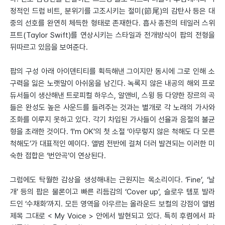
정적인 드럼 비트, 분위기를 고조시키는 절미(節尾)의 감탄사 등은 대
중의 선호를 완연히 체득한 형태로 존재한다. 흡사 종전의 테일러 스위
프트(Taylor Swift)를 연상시키는 스타일과 전개방식이 팝의 전형을
뒤따르고 있음을 보여준다.
팝의 구성 아래 아이덴티티를 획득해낸 그이지만 동시에 그로 인해 소
구력을 잃은 노랫말이 아쉬움을 남긴다. 녹록지 않은 내공의 해외 프로
듀서들이 생산해낸 트로피컬 하우스, 알앤비, 스윙 등 다양한 장르의 곡
들은 완성도 높은 사운드를 들려주는 것과는 별개로 각 노래의 가사와
조화를 이루지 못하고 있다. 각기 차입된 가사들이 선율과 음절의 불균
형을 초래한 것이다. ‘I'm OK’의 첫 소절 ‘아무렇지 않은 척해도 다 모른
척해도’가 대표적인 예이다. 앨범 전반에 걸쳐 더러 발견되는 이러한 미
숙한 접합은 ‘번안곡’이 연상된다.
그럼에도 탁월한 감상을 생성해내는 근원지는 목소리이다. ‘Fine’, ‘날
개’ 등의 팝은 물론이고 빠른 리듬감의 ‘Cover up’, 슬로우 템포 발라
드인 ‘수채화’까지. 모든 영역을 아우르는 올라운드 보컬의 강점이 앨범
제목 그대로 < My Voice > 안에서 발현되고 있다. 특히 후렴에서 파