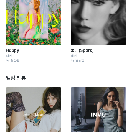
Happy
불티 (Spark)
태연
태연
by 장준환
by 임동엽
앨범 리뷰