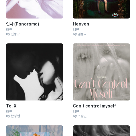
인사 (Panorama)
Heaven
태연
태연
by 신동규
by 염동교
To. X
Can't control myself
태연
태연
by 한성현
by 소승근