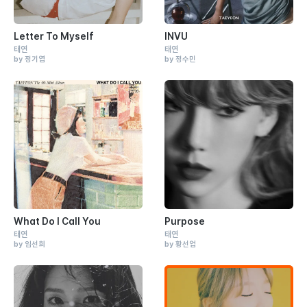
Letter To Myself
INVU
태연
태연
by 정기엽
by 정수민
What Do I Call You
Purpose
태연
태연
by 임선희
by 황선업