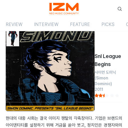
REVIEW
INTERVIEW
FEATURE
PICKS
Review
앨범
국내
Snl League
Begins
사이먼 도미닉
(Simon
Dominic)
2011
by 홍혁의
2011.10.01
현대의 대중 사회는 결국 이미지 쟁탈의 각축장이다. 기업은 브랜드의
아이덴티티를 설정하기 위해 거금을 쏟아 붓고, 정치인은 경쟁자와의