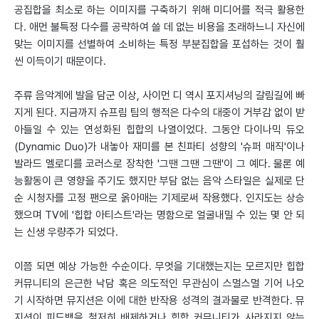
공집합을 최소로 하는 이미지를 구축하기 위해 미디어를 적극 활용한
다. 애먼 불특정 다수를 공략하여 쓸 데 없는 비용을 초래하느니 자신에
맞는 이미지를 선별하여 소비하는 특정 부분집합을 포섭하는 것이 훨
씬 이득이기 때문이다.
주류 음악계에 발을 담군 이상, 사이먼 디 역시 포지셔닝의 갈림길에 빠
지게 된다. 지금까지 슈프림 팀의 행적은 다수의 대중이 거부감 없이 받
아들일 수 있는 연성화된 힙합의 나열이었다. 그동안 다이나믹 듀오
(Dynamic Duo)가 내놓아 재미를 본 친파티 성향의 '슈퍼 매직'이나
발라드 멜로디를 코러스로 장착한 '그땐 그땐 그땐'이 그 예다. 물론 예
능활동이 큰 영향을 주기도 했지만 부담 없는 음악 스타일은 실제로 단
순 시청자를 고정 팬으로 옭아매는 기제로써 작용했다. 인지도는 상승
했으며 TV에 '힙합 아티스트'라는 명함으로 얼굴내밀 수 있는 몇 안 되
는 신생 우량주가 되었다.
이쯤 되면 예상 가능한 수순이다. 무엇을 기대했는지는 모르지만 힙합
커뮤니티의 은근한 낙담 혹은 의도적인 무관심이 스멀스멀 기어 나오
기 시작하면 뮤지션은 이에 대한 반작용 성격의 결과물로 반격한다. 뮤
지션이 피드백을 철저히 배제하거나 힙합 커뮤니티가 사라지지 않는