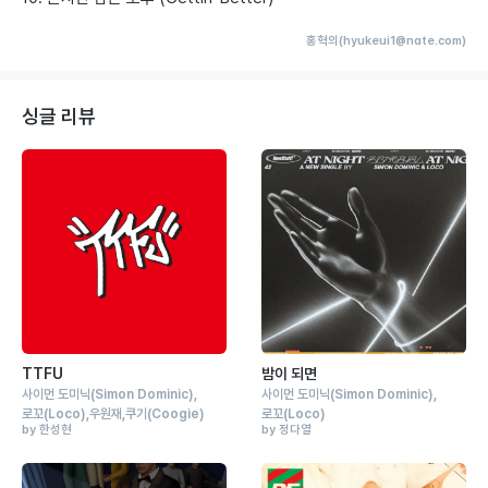
홍혁의(hyukeui1@nate.com)
싱글 리뷰
TTFU
밤이 되면
사이먼 도미닉
(Simon Dominic)
사이먼 도미닉
(Simon Dominic)
로꼬
(Loco)
우원재
쿠기
(Coogie)
로꼬
(Loco)
by 한성현
by 정다열