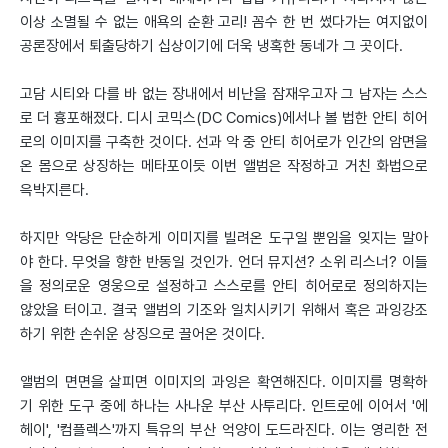
이상 소멸될 수 없는 애욕의 순환 고리! 꼼수 한 번 썼다가는 여지없이
공론장에서 퇴출당하기 십상이기에 더욱 냉혹한 동네가 그 곳이다.
고담 시티와 다를 바 없는 장내에서 비난을 잠재우고자 그 남자는 스스
로 더 흉포해졌다. 디시 코믹스(DC Comics)에서나 볼 법한 안티 히어
로의 이미지를 구축한 것이다. 선과 악 중 안티 히어로가 인간의 암면을
온 몸으로 상징하는 메타포이듯 이번 앨범은 작정하고 거친 화법으로
윽박지른다.
하지만 악당은 단순하게 이미지를 빌려온 도구일 뿐임을 잊지는 말아
야 한다. 무엇을 향한 반동일 것인가. 언더 뮤지션? 소위 리스너? 이들
을 정의로운 영웅으로 설정하고 스스로를 안티 히어로로 정의하지는
않았을 터이고. 결국 앨범의 기조와 일치시키기 위해서 혹은 과잉강조
하기 위한 손쉬운 상징으로 끌어온 것이다.
앨범의 면면을 살피면 이미지의 과잉은 확연해진다. 이미지를 명확하
기 위한 도구 중에 하나는 사나운 부산 사투리다. 인트로에 이어서 '에
헤이', '컴플렉스'까지 특유의 부산 억양이 도드라진다. 이는 영리한 전