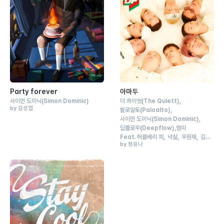
Party forever
아마두
사이먼 도미닉
(Simon Dominic)
더 콰이엇
(The Quiett)
by 김성엽
팔로알토
(Paloalto)
사이먼 도미닉
(Simon Dominic)
딥플로우
(Deepflow)
염따
Feat.
허클베리 피
넉살
우원재
김효
by 정유나
은