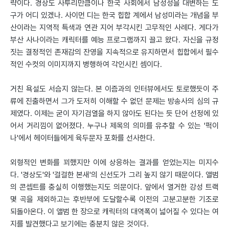
략이다. 경상도 사투리만큼이나 한국 사회에서 남성성을 대변하는 도
구가 어디 있겠나. 사이먼 디는 한국 힙합 계에서 남성미라는 개념을 부
산이라는 지역적 특색과 연관 지어 부각시킨 고무적인 사례다. 게다가
부산 사나이라는 캐릭터를 예능 프로그램까지 끌고 왔다. 자신을 규정
짓는 결정적인 존재감의 잔영을 지속적으로 유지하면서 힙합에서 필수
적인 수컷의 이미지까지 병행하여 각인시킨 셈이다.
거친 욕설도 서슴지 않는다. 본 이즘과의 인터뷰에서도 토로했듯이 주
류에 진출하면서 그가 도저히 이해할 수 없던 문제는 방송사의 심의 규
제였다. 이제는 굳이 자기검열을 하지 않아도 된다는 듯 단어 선정에 있
어서 거리낌이 없어졌다. 누구나 제목의 의미를 유추할 수 있는 '퍽이
나'에서 헤이터들에게 육두문자 포화를 선사한다.
외형적인 변화를 꾀했지만 이에 상응하는 결과를 얻었는지는 미지수
다. '경상도'와 '걸걸한 본새'의 신선도가 그리 높지 않기 때문이다. 앨범
의 콘셉트를 충실히 이행했는지도 의문이다. 앞에서 열거한 강성 트랙
몇 곡을 제외하고는 후반부에 도달할수록 이전의 고분고분한 기조로
되돌아온다. 이 앨범 한 장으로 캐릭터의 대역폭이 넓어질 수 있다는 여
지를 발견했다고 보기에는 충분치 않은 것이다.